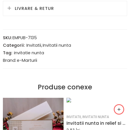
LIVRARE & RETUR
SKU:
EMPUB-7135
Categorii:
Invitatii
,
Invitatii nunta
Tag:
invitatie nunta
Brand:
e-Marturii
Produse conexe
INVITATII
,
INVITATII NUNTA
Invitatii nunta in relief si decupaj in forma de inima 10.8 x 21 cm
2,83
lei