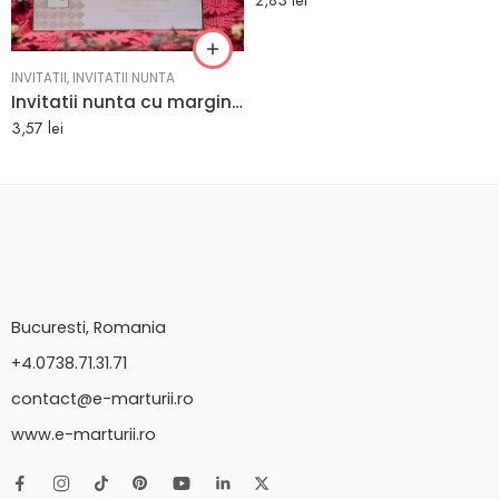
INVITATII
,
INVITATII NUNTA
Invitatii nunta cu margini aurii şi model cu iniţialele mirilor 11.5 x 27.5 cm
3,57
lei
Bucuresti, Romania
+4.0738.71.31.71
contact@e-marturii.ro
www.e-marturii.ro