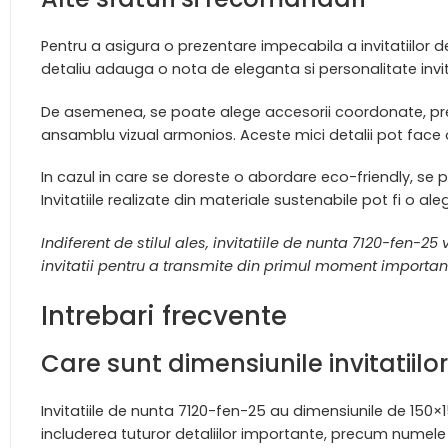
Pentru a asigura o prezentare impecabila a invitatiilor 
detaliu adauga o nota de eleganta si personalitate invita
De asemenea, se poate alege accesorii coordonate, precum
ansamblu vizual armonios. Aceste mici detalii pot face o 
In cazul in care se doreste o abordare eco-friendly, se po
Invitatiile realizate din materiale sustenabile pot fi o a
Indiferent de stilul ales, invitatiile de nunta 7120-fen-
invitatii pentru a transmite din primul moment important
Intrebari frecvente
Care sunt dimensiunile invitatiil
Invitatiile de nunta 7120-fen-25 au dimensiunile de 150
includerea tuturor detaliilor importante, precum numele mi