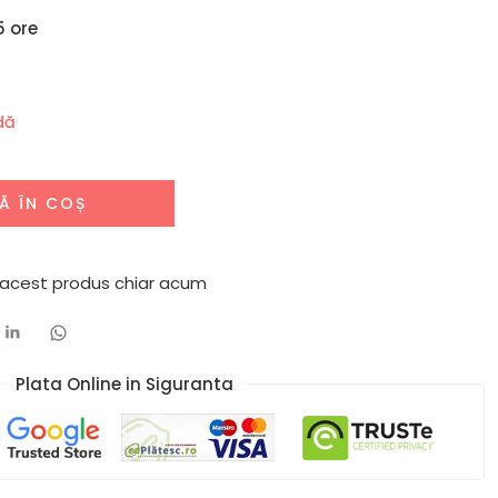
5 ore
dă
Ă ÎN COȘ
 acest produs chiar acum
Plata Online in Siguranta​