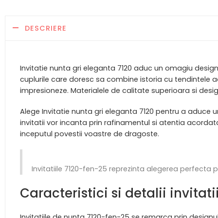
DESCRIERE
Invitatie nunta gri eleganta 7120 aduc un omagiu designu
cuplurile care doresc sa combine istoria cu tendintele a
impresioneze. Materialele de calitate superioara si desi
Alege Invitatie nunta gri eleganta 7120 pentru a aduce un
invitatii vor incanta prin rafinamentul si atentia acordata
inceputul povestii voastre de dragoste.
Invitatiile 7120-fen-25 reprezinta alegerea perfecta p
Caracteristici si detalii invi
Invitatiile de nunta 7120-fen-25 se remarca prin designul