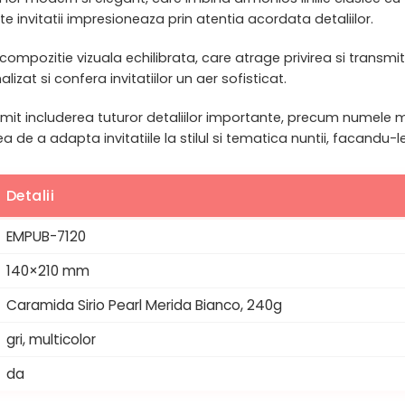
te invitatii impresioneaza prin atentia acordata detaliilor.
o compozitie vizuala echilibrata, care atrage privirea si transm
izat si confera invitatiilor un aer sofisticat.
it includerea tuturor detaliilor importante, precum numele mir
ea de a adapta invitatiile la stilul si tematica nuntii, facandu-
Detalii
EMPUB-7120
140×210 mm
Caramida Sirio Pearl Merida Bianco, 240g
gri, multicolor
da