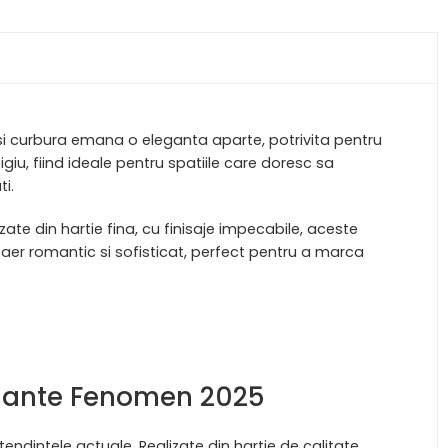
 si curbura emana o eleganta aparte, potrivita pentru
igiu, fiind ideale pentru spatiile care doresc sa
i.
ate din hartie fina, cu finisaje impecabile, aceste
n aer romantic si sofisticat, perfect pentru a marca
legante Fenomen 2025
tendintele actuale. Realizate din hartie de calitate