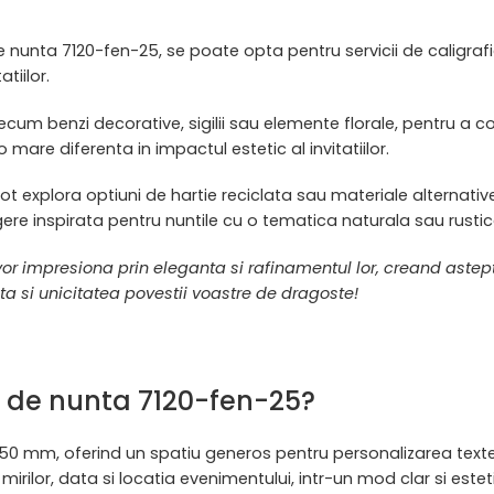
de nunta 7120-fen-25, se poate opta pentru servicii de caligraf
tiilor.
 benzi decorative, sigilii sau elemente florale, pentru a com
mare diferenta in impactul estetic al invitatiilor.
t explora optiuni de hartie reciclata sau materiale alternative, 
legere inspirata pentru nuntile cu o tematica naturala sau rustic
25 vor impresiona prin eleganta si rafinamentul lor, creand aste
a si unicitatea povestii voastre de dragoste!
or de nunta 7120-fen-25?
×150 mm, oferind un spatiu generos pentru personalizarea texte
rilor, data si locatia evenimentului, intr-un mod clar si esteti