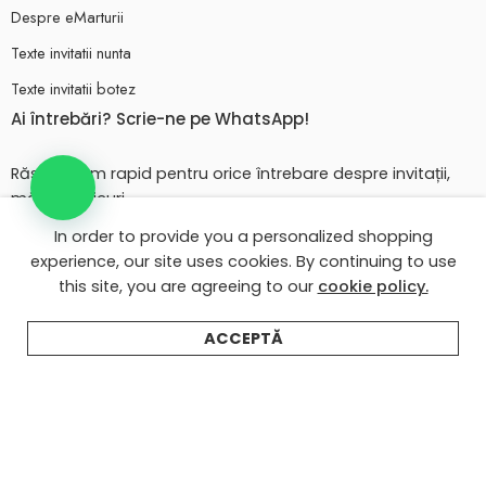
Despre eMarturii
Texte invitatii nunta
Texte invitatii botez
Ai întrebări? Scrie-ne pe WhatsApp!
Răspundem rapid pentru orice întrebare despre invitații,
mărturii, plicuri.
In order to provide you a personalized shopping
💬 Scrie pe WhatsApp
experience, our site uses cookies. By continuing to use
this site, you are agreeing to our
cookie policy.
ACCEPTĂ
© 2026 - Toate drepturile rezervate. eMarturii.ro!
Contul meu eMarturii
Despre eMarturii
Texte invitatii nunta
Texte invitatii botez