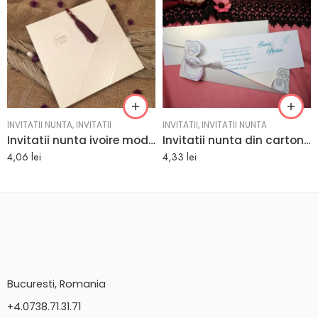
INVITATII NUNTA
,
INVITATII
INVITATII
,
INVITATII NUNTA
Invitatii nunta ivoire moderna cu linii argintii 19 x 18.9 cm
Invitatii nunta din carton simplu 9 x 26.5 cm
4,06
lei
4,33
lei
Bucuresti, Romania
+4.0738.71.31.71