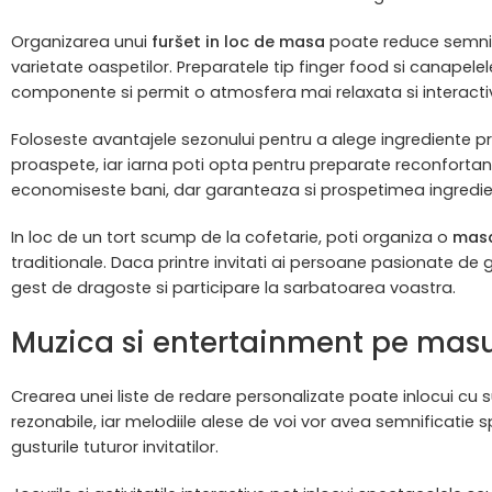
Organizarea unui
furšet in loc de masa
poate reduce semnifi
varietate oaspetilor. Preparatele tip finger food si canapele
componente si permit o atmosfera mai relaxata si interacti
Foloseste avantajele sezonului pentru a alege ingrediente pr
proaspete, iar iarna poti opta pentru preparate reconforta
economiseste bani, dar garanteaza si prospetimea ingredie
In loc de un tort scump de la cofetarie, poti organiza o
masa
traditionale. Daca printre invitati ai persoane pasionate de g
gest de dragoste si participare la sarbatoarea voastra.
Muzica si entertainment pe masu
Crearea unei liste de redare personalizate poate inlocui cu su
rezonabile, iar melodiile alese de voi vor avea semnificatie s
gusturile tuturor invitatilor.