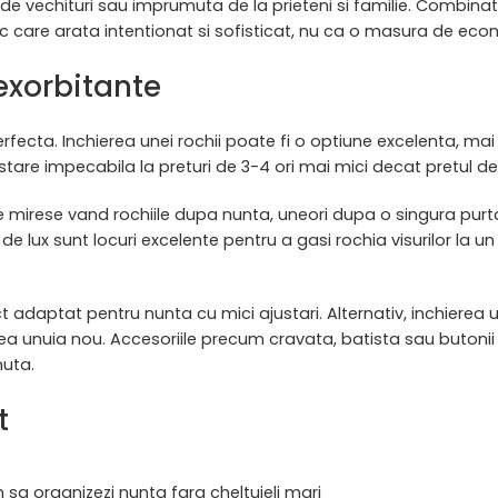
de vechituri sau imprumuta de la prieteni si familie. Combinat
istic care arata intentionat si sofisticat, nu ca o masura de eco
exorbitante
rfecta. Inchierea unei rochii poate fi o optiune excelenta, ma
stare impecabila la preturi de 3-4 ori mai mici decat pretul de 
irese vand rochiile dupa nunta, uneori dupa o singura purt
 lux sunt locuri excelente pentru a gasi rochia visurilor la un
t adaptat pentru nunta cu mici ajustari. Alternativ, inchierea 
nuia nou. Accesoriile precum cravata, batista sau butonii 
nuta.
t
sa organizezi nunta fara cheltuieli mari