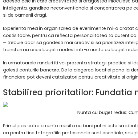
adesea cele in care creativitatea si dragostea inlocuiesc ban
inteligenta, gandirea neconventionala si concentrarea pe ce
si de oamenii dragi.
Experienta mea in organizarea de evenimente mi-a aratat 
costisitoare, pentru ca reflecta personalitatea ta autentica 
– trebuie doar sa gandesti mai creativ si sa prioritizezi intelig
transforma orice buget modest intr-o nunta cu buget redus
In urmatoarele randuri iti voi prezenta strategii practice si i
golesti conturile bancare. De la alegerea locatiei pana la de
financiare pot deveni catalizatori pentru creativitate si origin
Stabilirea prioritatilor: Fundati
Nunta cu buget redus: Cum 
Primul pas catre o nunta reusita cu bani putini este sa iden
ca pentru tine fotografiile profesionale sunt esentiale, sau 