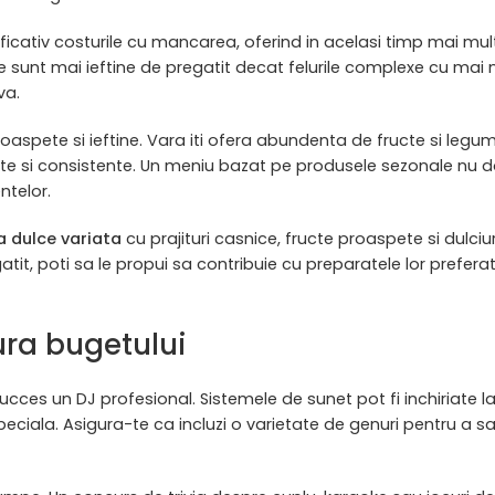
cativ costurile cu mancarea, oferind in acelasi timp mai mul
le sunt mai ieftine de pregatit decat felurile complexe cu mai
va.
oaspete si ieftine. Vara iti ofera abundenta de fructe si legu
nte si consistente. Un meniu bazat pe produsele sezonale nu 
ntelor.
 dulce variata
cu prajituri casnice, fructe proaspete si dulciur
atit, poti sa le propui sa contribuie cu preparatele lor preferat
ra bugetului
cces un DJ profesional. Sistemele de sunet pot fi inchiriate la
peciala. Asigura-te ca incluzi o varietate de genuri pentru a s