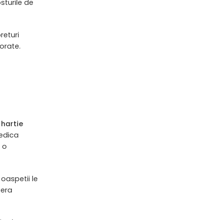
sturile de
returi
orate.
 hartie
Dedica
 o
oaspetii le
fera