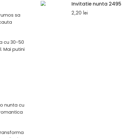
Invitatie nunta 2495
2,20
lei
 frumos sa
 cauta
ma cu 30-50
. Mai putini
 o nunta cu
 romantica
 transforma