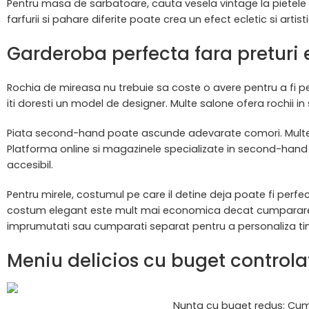
Pentru masa de sarbatoare, cauta vesela vintage la pietele 
farfurii si pahare diferite poate crea un efect ecletic si art
Garderoba perfecta fara preturi 
Rochia de mireasa nu trebuie sa coste o avere pentru a fi pe
iti doresti un model de designer. Multe salone ofera rochii in 
Piata second-hand poate ascunde adevarate comori. Multe m
Platforma online si magazinele specializate in second-hand de
accesibil.
Pentru mirele, costumul pe care il detine deja poate fi perfec
costum elegant este mult mai economica decat cumpararea u
imprumutati sau cumparati separat pentru a personaliza ti
Meniu delicios cu buget controla
Nunta cu buget redus: Cum 