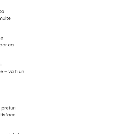
ta
 multe
me
doar ca
i
e – va fi un
 preturi
atisface