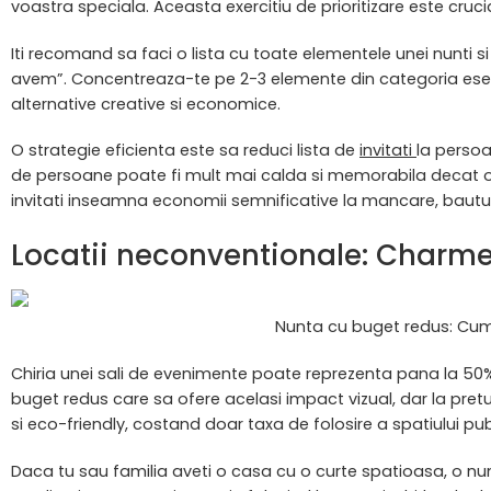
voastra speciala. Aceasta exercitiu de prioritizare este cruci
Iti recomand sa faci o lista cu toate elementele unei nunti si sa
avem”. Concentreaza-te pe 2-3 elemente din categoria esent
alternative creative si economice.
O strategie eficienta este sa reduci lista de
invitati
la persoa
de persoane poate fi mult mai calda si memorabila decat o pe
invitati inseamna economii semnificative la mancare, bauturi
Locatii neconventionale: Charme 
Nunta cu buget redus: Cum 
Chiria unei sali de evenimente poate reprezenta pana la 50% 
buget redus care sa ofere acelasi impact vizual, dar la pretu
si eco-friendly, costand doar taxa de folosire a spatiului pub
Daca tu sau familia aveti o casa cu o curte spatioasa, o nunt