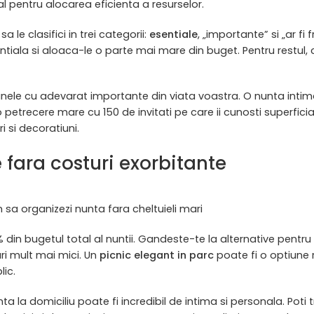
al pentru alocarea eficienta a resurselor.
 le clasifici in trei categorii:
esentiale
, „importante” si „ar fi
iala si aloaca-le o parte mai mare din buget. Pentru restul,
nele cu adevarat importante din viata voastra. O nunta inti
trecere mare cu 150 de invitati pe care ii cunosti superficial
 si decoratiuni.
fara costuri exorbitante
sa organizezi nunta fara cheltuieli mari
din bugetul total al nuntii. Gandeste-te la alternative pentru
ri mult mai mici. Un
picnic elegant in parc
poate fi o optiune
lic.
a la domiciliu poate fi incredibil de intima si personala. Poti