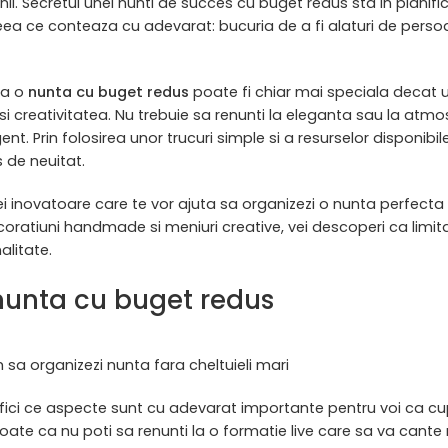
ii. Secretul unei nunti de succes cu buget redus sta in planifi
ea ce conteaza cu adevarat: bucuria de a fi alaturi de perso
ca o
nunta cu buget redus
poate fi chiar mai speciala decat 
si creativitatea. Nu trebuie sa renunti la eleganta sau la atmo
ent. Prin folosirea unor trucuri simple si a resurselor disponibile
 de neuitat.
dei inovatoare care te vor ajuta sa organizezi o nunta perfecta f
coratiuni handmade si meniuri creative, vei descoperi ca limita
alitate.
a nunta cu buget redus
sa organizezi nunta fara cheltuieli mari
tifici ce aspecte sunt cu adevarat importante pentru voi ca cu
poate ca nu poti sa renunti la o formatie live care sa va cant