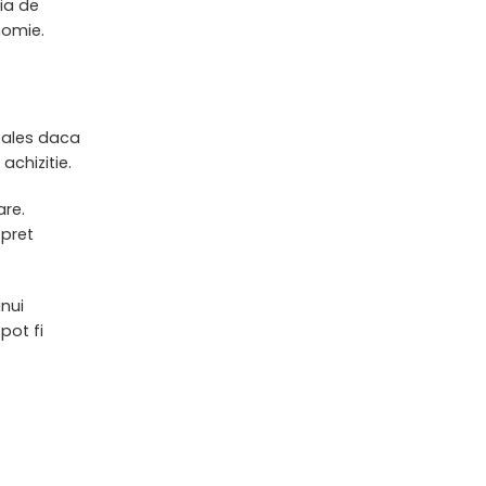
ia de
nomie.
i ales daca
achizitie.
are.
 pret
unui
pot fi