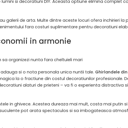
 lumini si decoratiuni DIY. Aceasta optiune elimina complet co
 galerii de arta. Multe dintre aceste locuri ofera inchirieri la p
enimentului fara costuri suplimentare pentru decoratiuni elab
economii in armonie
sa organizezi nunta fara cheltuieli mari
dauga si o nota personala unica nuntii tale.
Ghirlandele din
agica la o fractiune din costul decoratiunilor profesionale. 
ratiuni alaturi de prieteni – va fi o experienta distractiva si
ele in ghivece. Acestea dureaza mai mult, costa mai putin si 
le suculente pot arata spectaculos si sa imbogateasca atmos