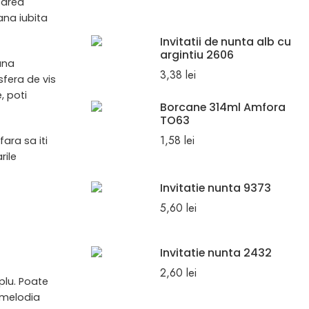
carea
ana iubita
Invitatii de nunta alb cu
argintiu 2606
una
3,38
lei
sfera de vis
, poti
Borcane 314ml Amfora
TO63
1,58
lei
ara sa iti
rile
Invitatie nunta 9373
5,60
lei
Invitatie nunta 2432
2,60
lei
plu. Poate
e melodia