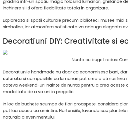
gradina intr-un spatiu magic folosind lumanari, ghirlande de
inchiriere si iti ofera flexibilitate totala in organizare.
Exploreaza si spatii culturale precum biblioteci, muzee mici sau
simbolice, iar atmosfera sofisticata va adauga eleganta ev
Decoratiuni DIY: Creativitate si 
Nunta cu buget redus: Cum 
Decoratiunile handmade nu doar ca economisesc bani, dar a
colorata
si compositiile cu lumanari pot crea o atmosfera m
cateva weekend-uri inainte de nunta pentru a crea aceste deco
modalitate de a va uni in pregatiri.
In loc de buchete scumpe de flori proaspete, considera plant
pot lua acasa ca amintire. Hortensiile, lavanda sau plante
naturala a evenimentului.