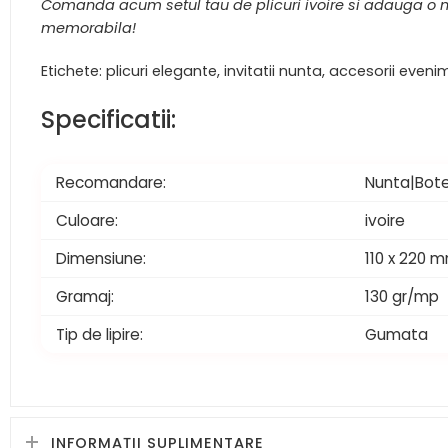
Comanda acum setul tau de plicuri ivoire si adauga o no
memorabila!
Etichete: plicuri elegante, invitatii nunta, accesorii ev
Specificatii:
Recomandare:
Nunta|Bote
Culoare:
ivoire
Dimensiune:
110 x 220 
Gramaj:
130 gr/mp
Tip de lipire:
Gumata
INFORMAȚII SUPLIMENTARE