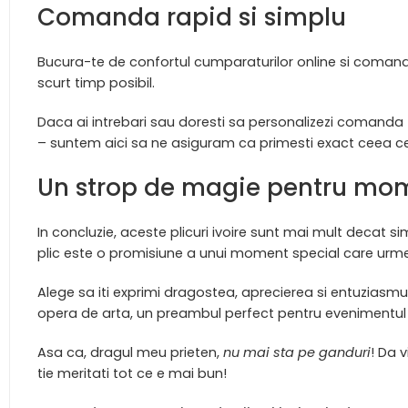
Comanda rapid si simplu
Bucura-te de confortul cumparaturilor online si comanda a
scurt timp posibil.
Daca ai intrebari sau doresti sa personalizezi comanda 
– suntem aici sa ne asiguram ca primesti exact ceea ce
Un strop de magie pentru mom
In concluzie, aceste plicuri ivoire sunt mai mult decat sim
plic este o promisiune a unui moment special care urmea
Alege sa iti exprimi dragostea, aprecierea si entuziasmul
opera de arta, un preambul perfect pentru evenimentul 
Asa ca, dragul meu prieten,
nu mai sta pe ganduri
! Da v
tie meritati tot ce e mai bun!