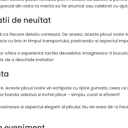
ecial din viata ta merita sa fie anuntat sau celebrat cu ajuto
tii de neuitat
ii ca
fiecare detaliu conteaza
. De aceea, aceste plicuri ivoire 
a cu brio in timpul transportului, pastrandu-si aspectul impe
lor ofera o experienta tactila deosebita. Imagineaza-ti bucuria 
nte de a deschide invitatia!
ata
e. Aceste plicuri ivoire vin echipate cu
lipire gumata
, ceea ce 
 banda adeziva si inchizi plicul – simplu, curat si eficient!
treaza si aspectul elegant al plicului. Nu vei avea de-a face cu
de eveniment