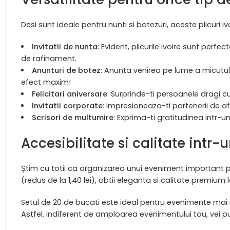
Desi sunt ideale pentru nunti si botezuri, aceste plicuri iv
Invitatii de nunta
: Evident, plicurile ivoire sunt perf
de rafinament.
Anunturi de botez
: Anunta venirea pe lume a micutulu
efect maxim!
Felicitari aniversare
: Surprinde-ti persoanele dragi cu
Invitatii corporate
: Impresioneaza-ti partenerii de a
Scrisori de multumire
: Exprima-ti gratitudinea intr-u
Accesibilitate si calitate intr
Știm cu totii ca organizarea unui eveniment important poa
(redus de la 1,40 lei), obtii eleganta si calitate premium l
Setul de 20 de bucati este ideal pentru evenimente mai 
Astfel, indiferent de amploarea evenimentului tau, vei put