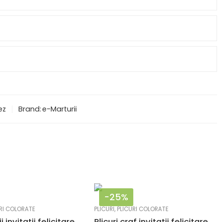
ez
Brand:
e-Marturii
-25%
RI COLORATE
PLICURI
,
PLICURI COLORATE
Plicuri rosii invitatii felicitare 82×113 mm set 20 buc
Plicuri craf invitatii felicitare 82 x 113 mm set 20 buc