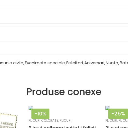
nunie civila
,
Evenimete speciale
,
Felicitari
,
Aniversari
,
Nunta
,
Bot
Produse conexe
-10%
-25%
PLICURI COLORATE
,
PLICURI
PLICURI
,
PLICU
Plicuri galbene invitatii felicitare 82 x 113 mm set 20 buc