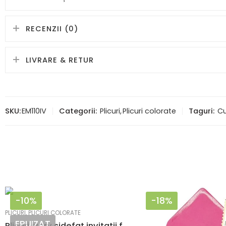
RECENZII (0)
LIVRARE & RETUR
SKU:
EM110IV
Categorii:
Plicuri
,
Plicuri colorate
Taguri:
Cu
-10%
-18%
PLICURI
,
PLICURI COLORATE
EPUIZAT
Plicuri ivory sidefat invitatii felicitare 82 x 113 mm set 20 buc