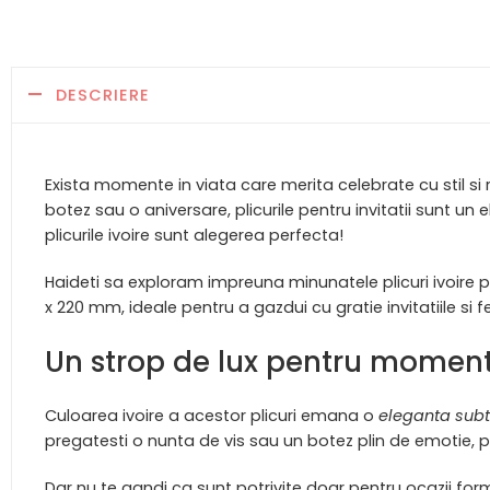
DESCRIERE
Exista momente in viata care merita celebrate cu stil si
botez sau o aniversare, plicurile pentru invitatii sunt 
plicurile ivoire sunt alegerea perfecta!
Haideti sa exploram impreuna minunatele plicuri ivoire pe
x 220 mm, ideale pentru a gazdui cu gratie invitatiile si fel
Un strop de lux pentru moment
Culoarea ivoire a acestor plicuri emana o
eleganta subt
pregatesti o nunta de vis sau un botez plin de emotie, p
Dar nu te gandi ca sunt potrivite doar pentru ocazii forma