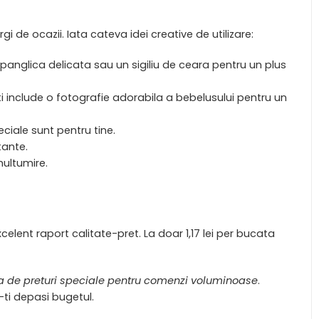
gi de ocazii. Iata cateva idei creative de utilizare:
o panglica delicata sau un sigiliu de ceara pentru un plus
ti include o fotografie adorabila a bebelusului pentru un
eciale sunt pentru tine.
tante.
multumire.
elent raport calitate-pret. La doar 1,17 lei per bucata
ia de preturi speciale pentru comenzi voluminoase
.
-ti depasi bugetul.