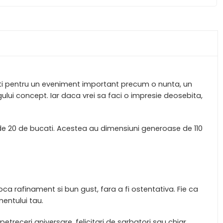
testi pentru un eveniment important precum o nunta, un
ului concept. Iar daca vrei sa faci o impresie deosebita,
ic de 20 de bucati. Acestea au dimensiuni generoase de 110
ca rafinament si bun gust, fara a fi ostentativa. Fie ca
mentului tau.
petreceri aniversare, felicitari de sarbatori sau chiar