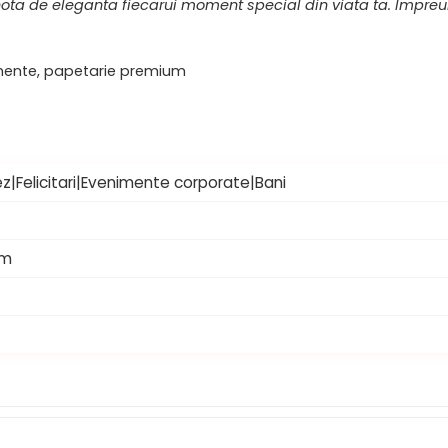
ta de eleganta fiecarui moment special din viata ta. Impreun
enimente, papetarie premium
z|Felicitari|Evenimente corporate|Bani
mm