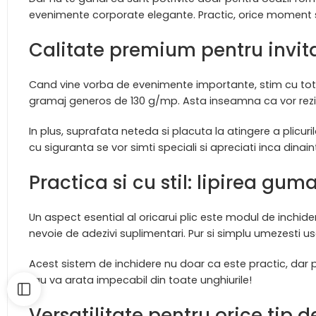
evenimente corporate elegante. Practic, orice moment sp
Calitate premium pentru invita
Cand vine vorba de evenimente importante, stim cu tot
gramaj generos de 130 g/mp. Asta inseamna ca vor rezist
In plus, suprafata neteda si placuta la atingere a plicuri
cu siguranta se vor simti speciali si apreciati inca dinai
Practica si cu stil: lipirea gum
Un aspect esential al oricarui plic este modul de inchider
nevoie de adezivi suplimentari. Pur si simplu umezesti usor
Acest sistem de inchidere nu doar ca este practic, dar pas
tau va arata impecabil din toate unghiurile!
Versatilitate pentru orice tip 