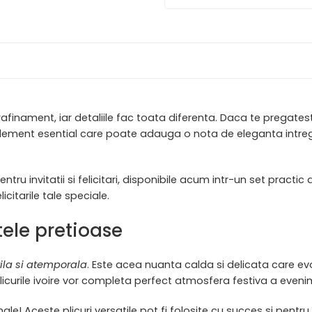
 rafinament, iar detaliile fac toata diferenta. Daca te prega
un element esential care poate adauga o nota de eleganta intreg
ntru invitatii si felicitari, disponibile acum intr-un set pract
icitarile tale speciale.
ele pretioase
ila si atemporala
. Este acea nuanta calda si delicata care evo
licurile ivoire vor completa perfect atmosfera festiva a eveni
le! Aceste plicuri versatile pot fi folosite cu succes si pentru 