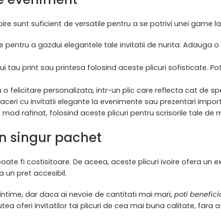
oire sunt suficient de versatile pentru a se potrivi unei game lar
ecte pentru a gazdui elegantele tale invitatii de nunta. Adauga 
i tau print sau printesa folosind aceste plicuri sofisticate. Po
 o felicitare personalizata, intr-un plic care reflecta cat de sp
faceri cu invitatii elegante la evenimente sau prezentari impor
n mod rafinat, folosind aceste plicuri pentru scrisorile tale de 
-un singur pachet
te fi costisitoare. De aceea, aceste plicuri ivoire ofera un exc
a un pret accesibil.
intime, dar daca ai nevoie de cantitati mai mari,
poti benefic
ea oferi invitatilor tai plicuri de cea mai buna calitate, fara a