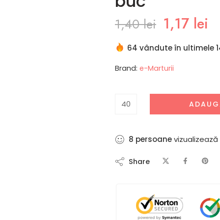
buc
1,17
lei
1,40
lei
64 vândute în ultimele 1
Brand:
e-Marturii
ADAUG
11
persoane
vizualizează
Share