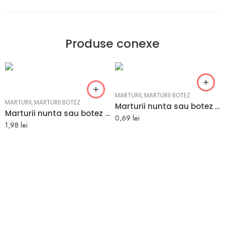
Produse conexe
MARTURII
,
MARTURII BOTEZ
MARTURII
,
MARTURII BOTEZ
Marturii nunta sau botez crem model elegant 5 x 3.3 x 7.5 cm
Marturii nunta sau botez personalizate cu numele sau initialele mirilor sau ale copilului 6.5 x 8.2 cm
0,69
lei
1,98
lei