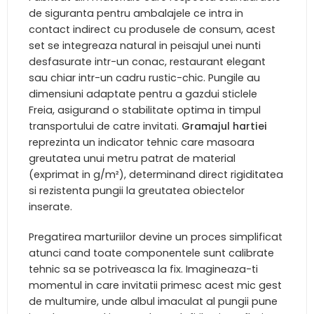
de siguranta pentru ambalajele ce intra in
contact indirect cu produsele de consum, acest
set se integreaza natural in peisajul unei nunti
desfasurate intr-un conac, restaurant elegant
sau chiar intr-un cadru rustic-chic. Pungile au
dimensiuni adaptate pentru a gazdui sticlele
Freia, asigurand o stabilitate optima in timpul
transportului de catre invitati.
Gramajul hartiei
reprezinta un indicator tehnic care masoara
greutatea unui metru patrat de material
(exprimat in g/m²), determinand direct rigiditatea
si rezistenta pungii la greutatea obiectelor
inserate.
Pregatirea marturiilor devine un proces simplificat
atunci cand toate componentele sunt calibrate
tehnic sa se potriveasca la fix. Imagineaza-ti
momentul in care invitatii primesc acest mic gest
de multumire, unde albul imaculat al pungii pune