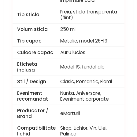
imprimare color
Freia, sticla transparenta
Tip sticla
(flint)
Volum sticla
250 ml
Tip capac
Metalic, model 26-19
Culoare capac
Auriu lucios
Eticheta
Model 1S, fundal alb
inclusa
Stil / Design
Clasic, Romantic, Floral
Eveniment
Nunta, Aniversare,
recomandat
Eveniment corporate
Producator /
eMarturii
Brand
Compatibilitate
Sirop, Lichior, Vin, Ulei,
lichid
Palinca