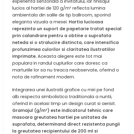
experienta senzoriala a invitatului, iar finisajul
lucios al hartiei de 120 g/m² reflecta lumina
ambientala din salile de tip ballroom, sporind
eleganta vizuala a mesei.
Hartia lucioasa
reprezinta un suport de papetarie tratat special
prin calandrare pentru a obtine o suprafata
neteda si o stralucire distincta, care intensifica
profunzimea culorilor si claritatea ilustratiilor
imprimate.
Aceasta alegere este tot mai
populara in randul cuplurilor care doresc ca
marturiile lor sa nu treaca neobservate, oferind o
nota de rafinament modern.
Integrarea unei ilustratii grafice cu miri pe fond
alb respecta simbolistica traditionala a nuntii,
oferind in acelasi timp un design curat si aerisit.
Gramajul (g/m²) este indicatorul tehnic care
masoara greutatea hartiei pe unitatea de
suprafata, determinand direct rezistenta pungii
la greutatea recipientului de 200 ml si