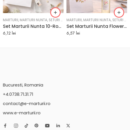
MARTURII
,
MARTURII NUNTA
,
SETURI CADOU
MARTURII
,
MARTURII NUNTA
,
SETURI CADOU
Set Marturii Nunta 10-Roses: Pungi, Sticle, Cutii Personalizate
Set Marturii Nunta FlowerBouquet: Pungi si Sticle 200ml | eMarturii
6,12
lei
6,57
lei
Bucuresti, Romania
+4.0738.71.31.71
contact@e-marturii.ro
www.e-marturii.ro