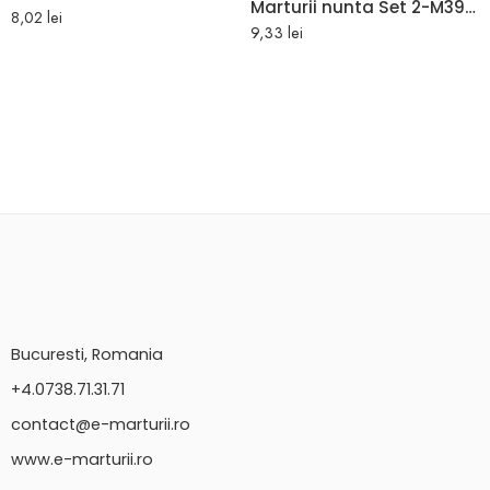
Marturii nunta Set 2-M3902: Pungi, Sticle 500ml, Cutii 200g
8,02
lei
9,33
lei
Bucuresti, Romania
+4.0738.71.31.71
contact@e-marturii.ro
www.e-marturii.ro