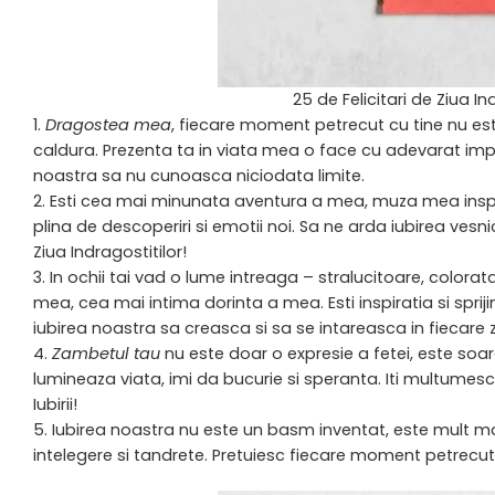
25 de Felicitari de Ziua In
Dragostea mea
, fiecare moment petrecut cu tine nu este
caldura. Prezenta ta in viata mea o face cu adevarat impli
noastra sa nu cunoasca niciodata limite.
Esti cea mai minunata aventura a mea, muza mea inspir
plina de descoperiri si emotii noi. Sa ne arda iubirea vesni
Ziua Indragostitilor!
In ochii tai vad o lume intreaga – stralucitoare, colorat
mea, cea mai intima dorinta a mea. Esti inspiratia si spriji
iubirea noastra sa creasca si sa se intareasca in fiecare z
Zambetul tau
nu este doar o expresie a fetei, este soar
lumineaza viata, imi da bucurie si speranta. Iti multumesc
Iubirii!
Iubirea noastra nu este un basm inventat, este mult mai 
intelegere si tandrete. Pretuiesc fiecare moment petrecut c