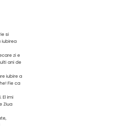
ie si
 iubirea
iecare zi e
ulti ani de
re iubire a
he! Fie ca
 El imi
e Ziua
te,
!