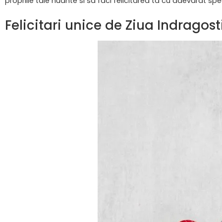
propriile tale nuante si sa faci felicitarea ta cu adevarat spe
Felicitari unice de Ziua Indragosti