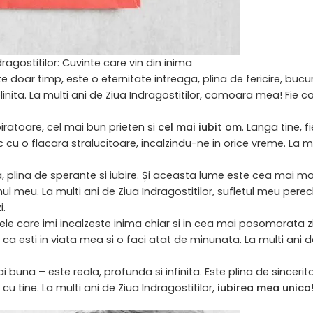
dragostitilor: Cuvinte care vin din inima
 doar timp, este o eternitate intreaga, plina de fericire, bucur
nita. La multi ani de Ziua Indragostitilor, comoara mea! Fie ca
atoare, cel mai bun prieten si
cel mai iubit om
. Langa tine, f
c cu o flacara stralucitoare, incalzindu-ne in orice vreme. La m
a, plina de sperante si iubire. Și aceasta lume este cea mai ma
nul meu. La multi ani de Ziua Indragostitilor, sufletul meu perec
i.
ele care imi incalzeste
inima
chiar si in cea mai posomorata zi.
 ca esti in viata mea si o faci atat de minunata. La multi ani d
buna – este reala, profunda si infinita. Este plina de sincerita
u tine. La multi ani de Ziua Indragostitilor,
iubirea mea unica