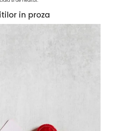
ciala si de neuitat.
tilor in proza