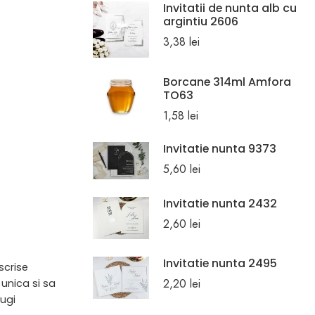
Invitatii de nunta alb cu
argintiu 2606
3,38
lei
Borcane 314ml Amfora
TO63
1,58
lei
Invitatie nunta 9373
5,60
lei
Invitatie nunta 2432
2,60
lei
Invitatie nunta 2495
scrise
2,20
lei
 unica si sa
augi