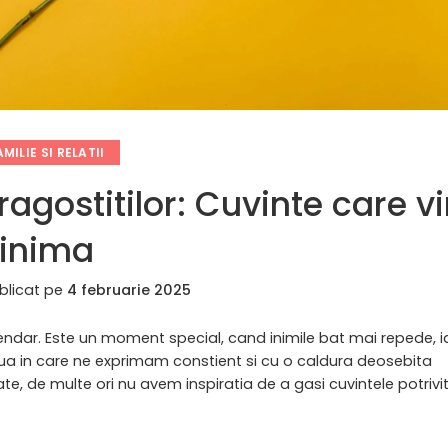
AMILIE SI RELATII
ragostitilor: Cuvinte care v
inima
blicat pe
4 februarie 2025
lendar. Este un moment special, cand inimile bat mai repede, ia
ziua in care ne exprimam constient si cu o caldura deosebita
ate, de multe ori nu avem inspiratia de a gasi cuvintele potrivi