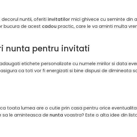
 decorul nuntii, oferiti
invitatilor
mici ghivece cu seminte din a
 vor bucura de acest
cadou
practic, care le va aminti multa vr
 nunta pentru invitati
i adaugati etichete personalizate cu numele mirilor si data ev
i asigura ca toti vor fi energizati si bine dispusi de dimineata 
il ca toata lumea are o cutie prin casa pentru orice eventualita
are sa le aminteasca de
nunta
voastra? Este o alta idee din list