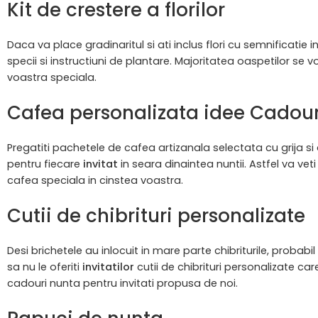
Kit de crestere a florilor
Daca va place gradinaritul si ati inclus flori cu semnificatie in
specii si instructiuni de plantare. Majoritatea oaspetilor se
voastra speciala.
Cafea personalizata idee Cadouri
Pregatiti pachetele de cafea artizanala selectata cu grija s
pentru fiecare
invitat
in seara dinaintea nuntii. Astfel va vet
cafea speciala in cinstea voastra.
Cutii de chibrituri personalizate
Desi brichetele au inlocuit in mare parte chibriturile, probab
sa nu le oferiti
invitatilor
cutii de chibrituri personalizate c
cadouri nunta pentru invitati propusa de noi.