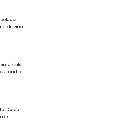
celeasi
eme de ziua
enimentului
savurand o
te. De ce
a de