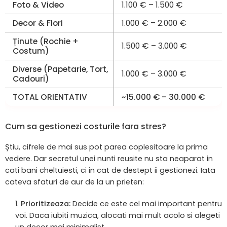
Foto & Video
1.100 € – 1.500 €
Decor & Flori
1.000 € – 2.000 €
Ținute (Rochie +
1.500 € – 3.000 €
Costum)
Diverse (
Papetarie
, Tort,
1.000 € – 3.000 €
Cadouri)
TOTAL ORIENTATIV
~15.000 € – 30.000 €
Cum sa gestionezi costurile fara stres?
Știu, cifrele de mai sus pot parea coplesitoare la prima
vedere. Dar secretul unei nunti reusite nu sta neaparat in
cati bani cheltuiesti, ci in cat de destept ii gestionezi. Iata
cateva sfaturi de aur de la un prieten:
Prioritizeaza:
Decide ce este cel mai important pentru
voi. Daca iubiti muzica, alocati mai mult acolo si alegeti
un decor mai minimalist.