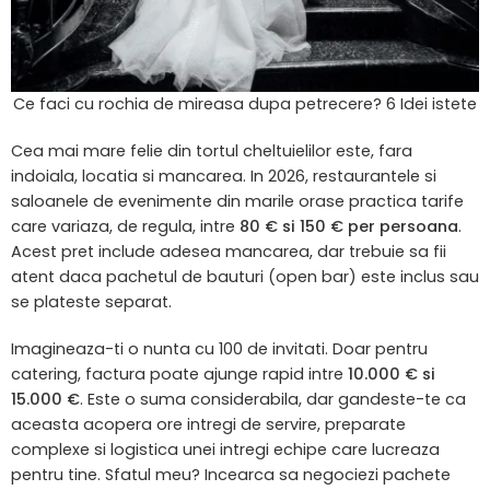
Ce faci cu rochia de mireasa dupa petrecere? 6 Idei istete
Cea mai mare felie din tortul cheltuielilor este, fara
indoiala, locatia si mancarea. In 2026, restaurantele si
saloanele de evenimente din marile orase practica tarife
care variaza, de regula, intre
80 € si 150 € per persoana
.
Acest pret include adesea mancarea, dar trebuie sa fii
atent daca pachetul de bauturi (open bar) este inclus sau
se plateste separat.
Imagineaza-ti o nunta cu 100 de invitati. Doar pentru
catering, factura poate ajunge rapid intre
10.000 € si
15.000 €
. Este o suma considerabila, dar gandeste-te ca
aceasta acopera ore intregi de servire, preparate
complexe si logistica unei intregi echipe care lucreaza
pentru tine. Sfatul meu? Incearca sa negociezi pachete