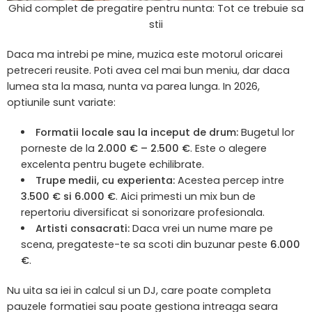
Ghid complet de pregatire pentru nunta: Tot ce trebuie sa
stii
Daca ma intrebi pe mine, muzica este motorul oricarei
petreceri reusite. Poti avea cel mai bun meniu, dar daca
lumea sta la masa, nunta va parea lunga. In 2026,
optiunile sunt variate:
Formatii locale sau la inceput de drum:
Bugetul lor
porneste de la
2.000 € – 2.500 €
. Este o alegere
excelenta pentru bugete echilibrate.
Trupe medii, cu experienta:
Acestea percep intre
3.500 € si 6.000 €
. Aici primesti un mix bun de
repertoriu diversificat si sonorizare profesionala.
Artisti consacrati:
Daca vrei un nume mare pe
scena, pregateste-te sa scoti din buzunar peste
6.000
€
.
Nu uita sa iei in calcul si un DJ, care poate completa
pauzele formatiei sau poate gestiona intreaga seara