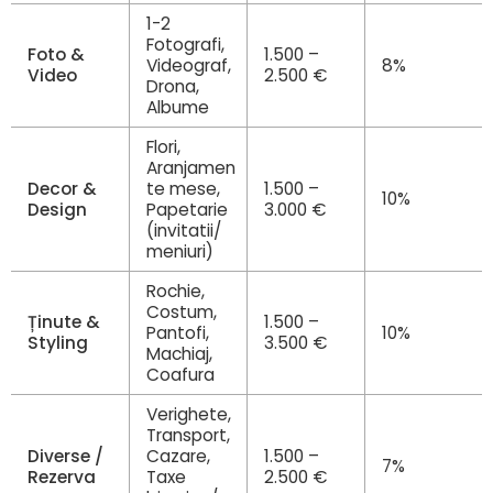
1-2
Fotografi,
Foto &
1.500 –
Videograf,
8%
Video
2.500 €
Drona,
Albume
Flori,
Aranjamen
Decor &
te mese,
1.500 –
10%
Design
Papetarie
3.000 €
(invitatii/
meniuri)
Rochie,
Costum,
Ținute &
1.500 –
Pantofi,
10%
Styling
3.500 €
Machiaj,
Coafura
Verighete,
Transport,
Diverse /
Cazare,
1.500 –
7%
Rezerva
Taxe
2.500 €