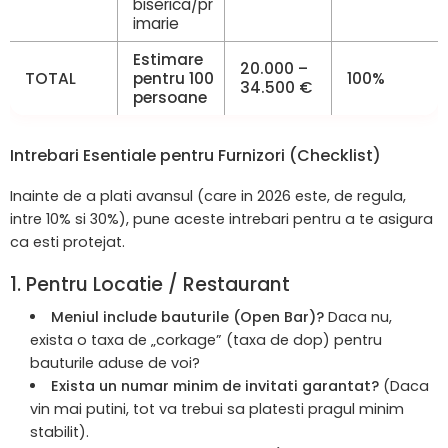
biserica/pr
imarie
Estimare
20.000 –
TOTAL
pentru 100
100%
34.500 €
persoane
Intrebari Esentiale pentru Furnizori (Checklist)
Inainte de a plati avansul (care in 2026 este, de regula,
intre 10% si 30%), pune aceste intrebari pentru a te asigura
ca esti protejat.
1. Pentru Locatie / Restaurant
Meniul include bauturile (Open Bar)?
Daca nu,
exista o taxa de „corkage” (taxa de dop) pentru
bauturile aduse de voi?
Exista un numar minim de invitati garantat?
(Daca
vin mai putini, tot va trebui sa platesti pragul minim
stabilit).