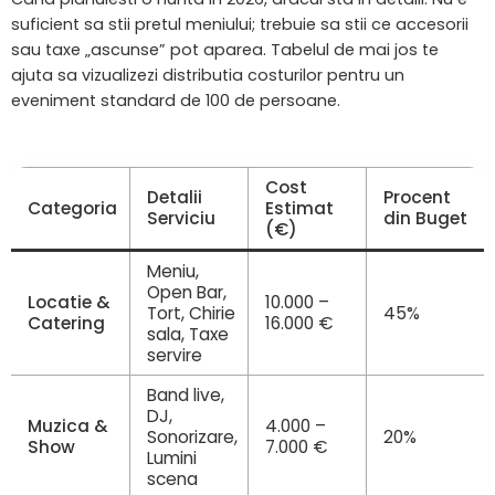
suficient sa stii pretul meniului; trebuie sa stii ce accesorii
sau taxe „ascunse” pot aparea. Tabelul de mai jos te
ajuta sa vizualizezi distributia costurilor pentru un
eveniment standard de 100 de persoane.
Cost
Detalii
Procent
Categoria
Estimat
Serviciu
din Buget
(€)
Meniu,
Open Bar,
Locatie &
10.000 –
Tort, Chirie
45%
Catering
16.000 €
sala, Taxe
servire
Band live,
DJ,
Muzica &
4.000 –
Sonorizare,
20%
Show
7.000 €
Lumini
scena