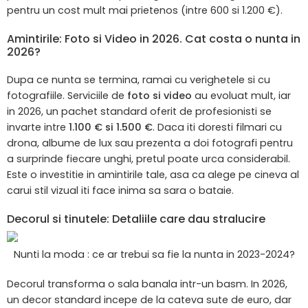
pentru un cost mult mai prietenos (intre 600 si 1.200 €).
Amintirile: Foto si Video in 2026. Cat costa o nunta in
2026?
Dupa ce nunta se termina, ramai cu verighetele si cu
fotografiile. Serviciile de
foto si video
au evoluat mult, iar
in 2026, un pachet standard oferit de profesionisti se
invarte intre
1.100 € si 1.500 €
. Daca iti doresti filmari cu
drona, albume de lux sau prezenta a doi fotografi pentru
a surprinde fiecare unghi, pretul poate urca considerabil.
Este o investitie in amintirile tale, asa ca alege pe cineva al
carui stil vizual iti face inima sa sara o bataie.
Decorul si tinutele: Detaliile care dau stralucire
Nunti la moda : ce ar trebui sa fie la nunta in 2023-2024?
Decorul transforma o sala banala intr-un basm. In 2026,
un decor standard incepe de la cateva sute de euro, dar