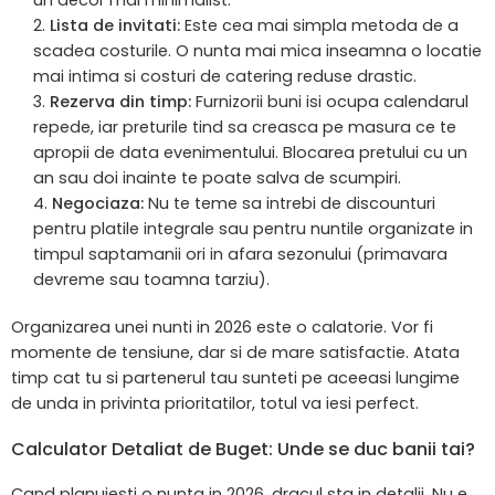
Lista de invitati:
Este cea mai simpla metoda de a
scadea costurile. O nunta mai mica inseamna o locatie
mai intima si costuri de catering reduse drastic.
Rezerva din timp:
Furnizorii buni isi ocupa calendarul
repede, iar preturile tind sa creasca pe masura ce te
apropii de data evenimentului. Blocarea pretului cu un
an sau doi inainte te poate salva de scumpiri.
Negociaza:
Nu te teme sa intrebi de discounturi
pentru platile integrale sau pentru nuntile organizate in
timpul saptamanii ori in afara sezonului (primavara
devreme sau toamna tarziu).
Organizarea unei nunti in 2026 este o calatorie. Vor fi
momente de tensiune, dar si de mare satisfactie. Atata
timp cat tu si partenerul tau sunteti pe aceeasi lungime
de unda in privinta prioritatilor, totul va iesi perfect.
Calculator Detaliat de Buget: Unde se duc banii tai?
Cand planuiesti o nunta in 2026, dracul sta in detalii. Nu e