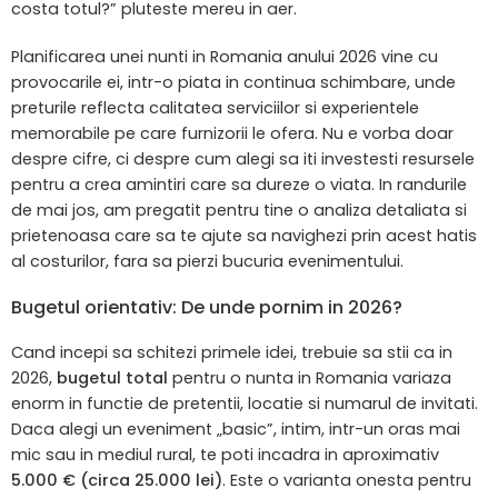
costa totul?” pluteste mereu in aer.
Planificarea unei nunti in Romania anului 2026 vine cu
provocarile ei, intr-o piata in continua schimbare, unde
preturile reflecta calitatea serviciilor si experientele
memorabile pe care furnizorii le ofera. Nu e vorba doar
despre cifre, ci despre cum alegi sa iti investesti resursele
pentru a crea amintiri care sa dureze o viata. In randurile
de mai jos, am pregatit pentru tine o analiza detaliata si
prietenoasa care sa te ajute sa navighezi prin acest hatis
al costurilor, fara sa pierzi bucuria evenimentului.
Bugetul orientativ: De unde pornim in 2026?
Cand incepi sa schitezi primele idei, trebuie sa stii ca in
2026,
bugetul total
pentru o nunta in Romania variaza
enorm in functie de pretentii, locatie si numarul de invitati.
Daca alegi un eveniment „basic”, intim, intr-un oras mai
mic sau in mediul rural, te poti incadra in aproximativ
5.000 € (circa 25.000 lei)
. Este o varianta onesta pentru