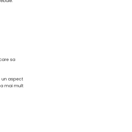
ebuie.
 care sa
u un aspect
vea mai mult