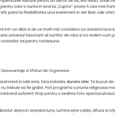
peraturile ridicate pentru un decor de vis, esti exact unde tre
pentru care o nunta in luna lui „Cuptor” poate fi cea mai fr
ii, pana la flexibilitatea unui eveniment in aer liber, iulie ofe
 intr-un aliat si de ce multi miri considera ca aceasta luna 
reuna universul fascinant al nuntilor de vara si sa vedem cum p
invitatilor tai pentru totdeauna.
, Dezavantaje si Sfaturi de Organizare
atoresti in iulie este, fara indoiala,
durata zilei
. Te bucuri de
 trebuie sa fie grabit. Poti programa cununia religioasa mai
r pastrand suficient timp pentru o sedinta foto spectaculoasa
bsolut divina in aceasta luna. Lumina este calda, difuza si ofer