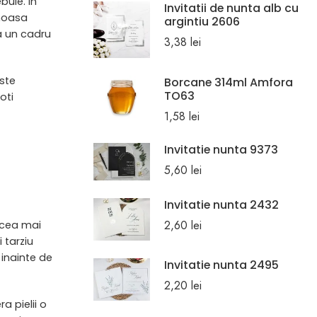
buie. In
Invitatii de nunta alb cu
umoasa
argintiu 2606
ra un cadru
3,38
lei
este
Borcane 314ml Amfora
TO63
oti
1,58
lei
Invitatie nunta 9373
5,60
lei
Invitatie nunta 2432
2,60
lei
 cea mai
 tarziu
 inainte de
Invitatie nunta 2495
2,20
lei
a pielii o