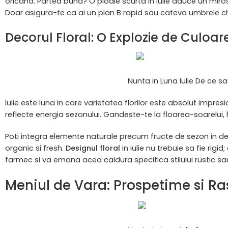
oricand. Partea buna? O ploaie scurta in iulie aduce un mi
Doar asigura-te ca ai un plan B rapid sau cateva umbrele chi
Decorul Floral: O Explozie de Culoar
Nunta in Luna Iulie De ce sa 
Iulie este luna in care varietatea florilor este absolut impr
reflecte energia sezonului. Gandeste-te la floarea-soarelui, h
Poti integra elemente naturale precum fructe de sezon in dec
organic si fresh.
Designul floral
in iulie nu trebuie sa fie rig
farmec si va emana acea caldura specifica stilului rustic s
Meniul de Vara: Prospetime si Ra