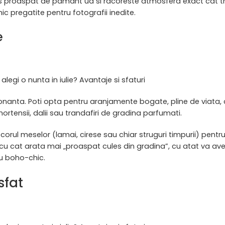
ros proaspat de pamant ud si racoreste atmosfera exact cat tr
c pregatite pentru fotografii inedite.
e
alegi o nunta in iulie? Avantaje si sfaturi
esionanta. Poti opta pentru aranjamente bogate, pline de viata,
ortensii, dalii sau trandafiri de gradina parfumati.
orul meselor (lamai, cirese sau chiar struguri timpurii) pentr
id; cu cat arata mai „proaspat cules din gradina”, cu atat va a
au boho-chic.
sfat