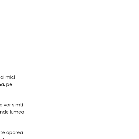
mai mici
na, pe
e vor simti
 unde lumea
oate aparea