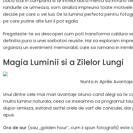
Daca stai in cumpana si te intrebi daca merita sa infrunti tem
randurile ce urmeaza, vom analiza impreuna toate motivele 
decizie pe care o vei lua. De la lumina perfecta pentru fotograf
pe care putine alte luni il pot egala.
Pregateste-te sa descoperi cum poti transforma caldura verii
definitia pura a unei sarbatori reusite. Hai sa exploram imp
organiza un eveniment memorabil, care sa ramana in inimile 
Magia Luminii si a Zilelor Lungi
Nunta in Aprilie Avantaje
Unul dintre cele mai mari avantaje atunci cand alegi sa te cas
multa lumina naturala, ceea ce inseamna ca programul tau nu
dupa-amiaza, evitand astfel orele de varf ale caniculei, da
apus.
Ora de aur
(sau „golden hour”, cum ii spun fotografii) este a