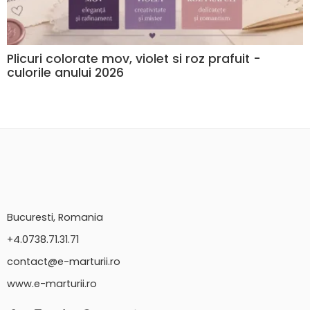
Plicuri colorate mov, violet si roz prafuit -
culorile anului 2026
Bucuresti, Romania
+4.0738.71.31.71
contact@e-marturii.ro
www.e-marturii.ro