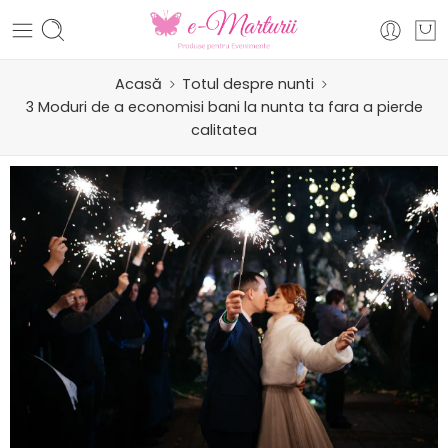
Acasă
Totul despre nunti
3 Moduri de a economisi bani la nunta ta fara a pierde
calitatea