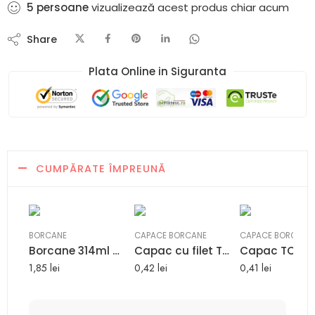
5
persoane
vizualizează acest produs chiar acum
Share
Plata Online in Siguranta​
CUMPĂRATE ÎMPREUNĂ
BORCANE
CAPACE BORCANE
CAPACE BORCANE
Borcane 314ml CEE TO63
Capac cu filet TO63 diametru 63mm
1,85
lei
0,42
lei
0,41
lei