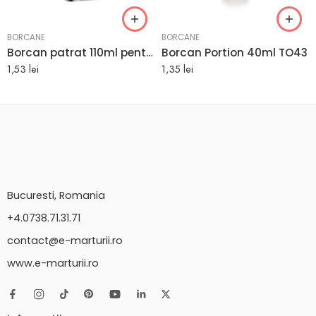
BORCANE
BORCANE
Borcan patrat 110ml pentru marturii TO48
Borcan Portion 40ml TO43
1,53
lei
1,35
lei
Bucuresti, Romania
+4.0738.71.31.71
contact@e-marturii.ro
www.e-marturii.ro