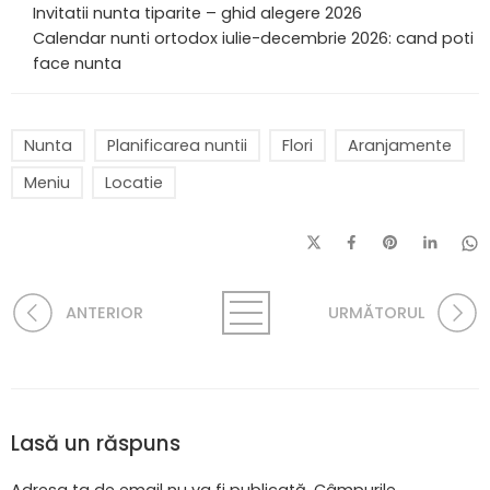
Invitatii nunta tiparite – ghid alegere 2026
Calendar nunti ortodox iulie-decembrie 2026: cand poti
face nunta
Nunta
Planificarea nuntii
Flori
Aranjamente
Meniu
Locatie
ANTERIOR
URMĂTORUL
Lasă un răspuns
Adresa ta de email nu va fi publicată.
Câmpurile