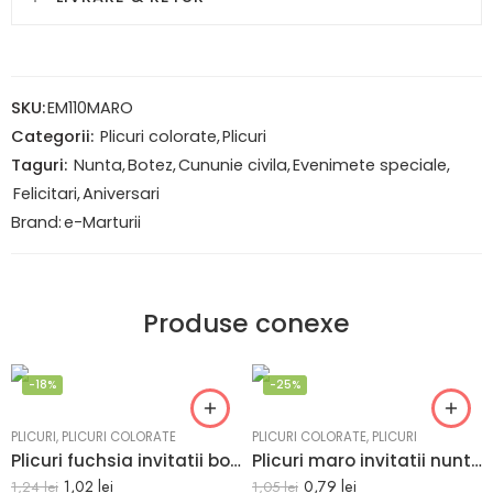
SKU:
EM110MARO
Categorii:
Plicuri colorate
,
Plicuri
Taguri:
Nunta
,
Botez
,
Cununie civila
,
Evenimete speciale
,
Felicitari
,
Aniversari
Brand:
e-Marturii
Produse conexe
-18%
-25%
PLICURI
,
PLICURI COLORATE
PLICURI COLORATE
,
PLICURI
Plicuri fuchsia invitatii botez 125 x 175 mm set 20 buc
Plicuri maro invitatii nunta vintage 82 x 113 mm set 20 buc
1,02
lei
0,79
lei
1,24
lei
1,05
lei