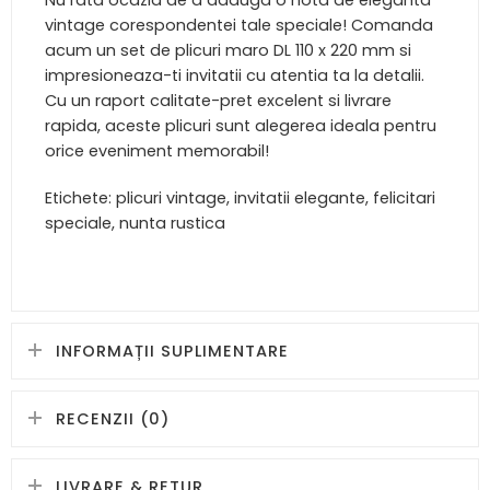
Nu rata ocazia de a adauga o nota de eleganta
vintage corespondentei tale speciale! Comanda
acum un set de plicuri maro DL 110 x 220 mm si
impresioneaza-ti invitatii cu atentia ta la detalii.
Cu un raport calitate-pret excelent si livrare
rapida, aceste plicuri sunt alegerea ideala pentru
orice eveniment memorabil!
Etichete: plicuri vintage, invitatii elegante, felicitari
speciale, nunta rustica
INFORMAȚII SUPLIMENTARE
RECENZII (0)
LIVRARE & RETUR