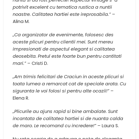
nunta si au fost perfecte! Aspectul vintage s-a
potrivit excelent cu tematica rustica a nuntii
noastre. Calitatea hartiei este ireprosabila.”
–
Alina M.
„Ca organizator de evenimente, folosesc des
aceste plicuri pentru clientii mei. Sunt mereu
impresionati de aspectul elegant si calitatea
deosebita. Pretul este foarte bun pentru cantitati
mari.”
– Cristi D.
„Am trimis felicitari de Craciun in aceste plicuri si
toata lumea a remarcat cat de speciale arata. Cu
siguranta le voi folosi si pentru alte ocazii!”
–
Elena R.
„Plicurile au ajuns rapid si bine ambalate. Sunt
incantata de calitatea hartiei si de nuanta calda
de maro. Le recomand cu incredere!”
– Laura S.