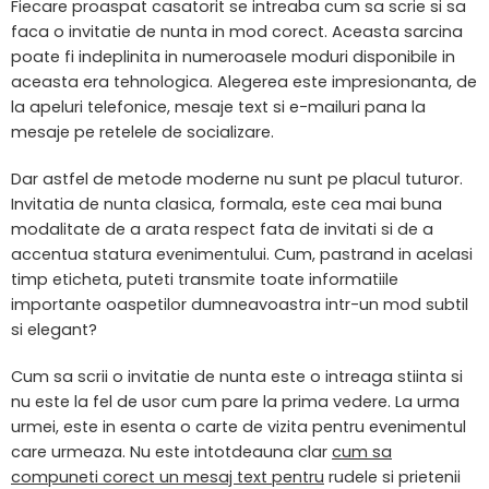
Fiecare proaspat casatorit se intreaba cum sa scrie si sa
faca o invitatie de nunta in mod corect. Aceasta sarcina
poate fi indeplinita in numeroasele moduri disponibile in
aceasta era tehnologica. Alegerea este impresionanta, de
la apeluri telefonice, mesaje text si e-mailuri pana la
mesaje pe retelele de socializare.
Dar astfel de metode moderne nu sunt pe placul tuturor.
Invitatia de nunta clasica, formala, este cea mai buna
modalitate de a arata respect fata de invitati si de a
accentua statura evenimentului. Cum, pastrand in acelasi
timp eticheta, puteti transmite toate informatiile
importante oaspetilor dumneavoastra intr-un mod subtil
si elegant?
Cum sa scrii o invitatie de nunta este o intreaga stiinta si
nu este la fel de usor cum pare la prima vedere. La urma
urmei, este in esenta o carte de vizita pentru evenimentul
care urmeaza. Nu este intotdeauna clar
cum sa
compuneti corect un mesaj text pentru
rudele si prietenii