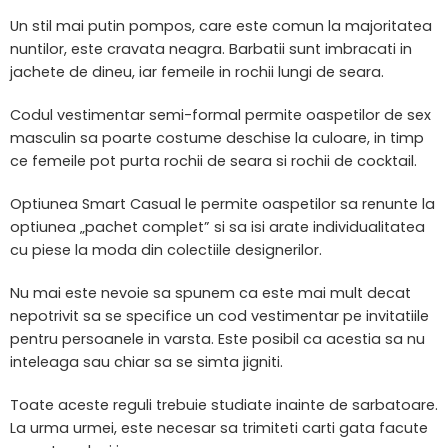
Un stil mai putin pompos, care este comun la majoritatea
nuntilor, este cravata neagra. Barbatii sunt imbracati in
jachete de dineu, iar femeile in rochii lungi de seara.
Codul vestimentar semi-formal permite oaspetilor de sex
masculin sa poarte costume deschise la culoare, in timp
ce femeile pot purta rochii de seara si rochii de cocktail.
Optiunea Smart Casual le permite oaspetilor sa renunte la
optiunea „pachet complet” si sa isi arate individualitatea
cu piese la moda din colectiile designerilor.
Nu mai este nevoie sa spunem ca este mai mult decat
nepotrivit sa se specifice un cod vestimentar pe invitatiile
pentru persoanele in varsta. Este posibil ca acestia sa nu
inteleaga sau chiar sa se simta jigniti.
Toate aceste reguli trebuie studiate inainte de sarbatoare.
La urma urmei, este necesar sa trimiteti carti gata facute