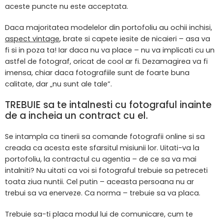
aceste puncte nu este acceptata.
Daca majoritatea modelelor din portofoliu au ochii inchisi,
aspect vintage
, brate si capete iesite de nicaieri – asa va
fi si in poza ta! Iar daca nu va place – nu va implicati cu un
astfel de fotograf, oricat de cool ar fi. Dezamagirea va fi
imensa, chiar daca fotografiile sunt de foarte buna
calitate, dar „nu sunt ale tale”.
TREBUIE sa te intalnesti cu fotograful inainte
de a incheia un contract cu el.
Se intampla ca tinerii sa comande fotografii online si sa
creada ca acesta este sfarsitul misiunii lor. Uitati-va la
portofoliu, la contractul cu agentia – de ce sa va mai
intalniti? Nu uitati ca voi si fotograful trebuie sa petreceti
toata ziua nuntii. Cel putin – aceasta persoana nu ar
trebui sa va enerveze. Ca norma – trebuie sa va placa.
Trebuie sa-ti placa modul lui de comunicare, cum te