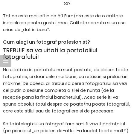
ta?
Tot ce este mai ieftin de 50 Euro/ora este de o calitate
indoielnica pentru gustul meu. Calitate scazuta si un risc
urias de „dat in bara”.
Cum alegi un fotograf profesionist?
TREBUIE sa va uitati la portofoliiul
fotografului!
Nu uitati ca in portofoliu nu sunt postate, de obicei, toate
fotografiile, ci doar cele mai bune, cu retusuri si prelucrari
maxime. De aceea, ar trebui sa cereti fotografului sa vezi
cel putin o sesiune completa a zilei de nunta (de la
receptie pana la finalul banchetului). Acea serie iti va
spune absolut totul despre ce poate/nu poate fotograful,
care este stilul sau de fotografiere si de procesare.
Sa te intelegi cu un fotograf fara sa-i fi vazut portofoliul
(pe principiul „un prieten de-al lui l-a laudat foarte mult!”)