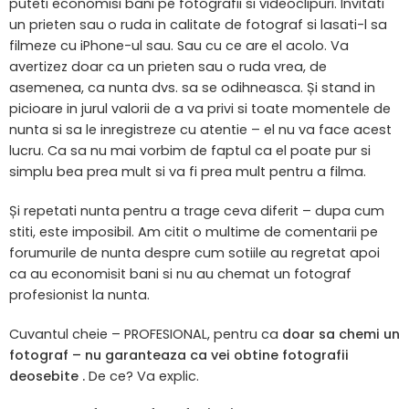
puteti economisi bani pe fotografii si videoclipuri. Invitati
un prieten sau o ruda in calitate de fotograf si lasati-l sa
filmeze cu iPhone-ul sau. Sau cu ce are el acolo. Va
avertizez doar ca un prieten sau o ruda vrea, de
asemenea, ca nunta dvs. sa se odihneasca. Și stand in
picioare in jurul valorii de a va privi si toate momentele de
nunta si sa le inregistreze cu atentie – el nu va face acest
lucru. Ca sa nu mai vorbim de faptul ca el poate pur si
simplu bea prea mult si va fi prea mult pentru a filma.
Și repetati nunta pentru a trage ceva diferit – dupa cum
stiti, este imposibil. Am citit o multime de comentarii pe
forumurile de nunta despre cum sotiile au regretat apoi
ca au economisit bani si nu au chemat un fotograf
profesionist la nunta.
Cuvantul cheie – PROFESIONAL, pentru ca
doar sa chemi un
fotograf – nu garanteaza ca vei obtine fotografii
deosebite .
De ce? Va explic.