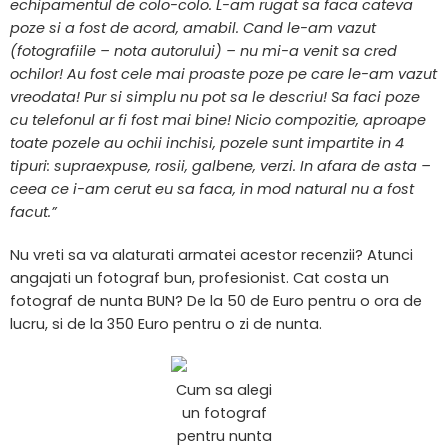
echipamentul de colo-colo. L-am rugat sa faca cateva
poze si a fost de acord, amabil. Cand le-am vazut
(fotografiile – nota autorului) – nu mi-a venit sa cred
ochilor! Au fost cele mai proaste poze pe care le-am vazut
vreodata! Pur si simplu nu pot sa le descriu! Sa faci poze
cu telefonul ar fi fost mai bine! Nicio compozitie, aproape
toate pozele au ochii inchisi, pozele sunt impartite in 4
tipuri: supraexpuse, rosii, galbene, verzi. In afara de asta –
ceea ce i-am cerut eu sa faca, in mod natural nu a fost
facut.”
Nu vreti sa va alaturati armatei acestor recenzii? Atunci
angajati un fotograf bun, profesionist. Cat costa un
fotograf de nunta BUN? De la 50 de Euro pentru o ora de
lucru, si de la 350 Euro pentru o zi de nunta.
Cum sa alegi
un fotograf
pentru nunta