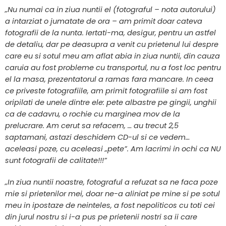
„Nu numai ca in ziua nuntii el (fotograful – nota autorului)
a intarziat o jumatate de ora – am primit doar cateva
fotografii de la nunta. Iertati-ma, desigur, pentru un astfel
de detaliu, dar pe deasupra a venit cu prietenul lui despre
care eu si sotul meu am aflat abia in ziua nuntii, din cauza
caruia au fost probleme cu transportul, nu a fost loc pentru
el la masa, prezentatorul a ramas fara mancare. In ceea
ce priveste fotografiile, am primit fotografiile si am fost
oripilati de unele dintre ele: pete albastre pe gingii, unghii
ca de cadavru, o rochie cu marginea mov de la
prelucrare. Am cerut sa refacem, … au trecut 2,5
saptamani, astazi deschidem CD-ul si ce vedem…
aceleasi poze, cu aceleasi „pete”. Am lacrimi in ochi ca NU
sunt fotografii de calitate!!!”
„In ziua nuntii noastre, fotograful a refuzat sa ne faca poze
mie si prietenilor mei, doar ne-a aliniat pe mine si pe sotul
meu in ipostaze de neinteles, a fost nepoliticos cu toti cei
din jurul nostru si i-a pus pe prietenii nostri sa ii care