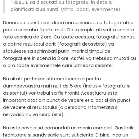
TREBUIE sa discutati cu fotograful in detaliu
planificati ziua nuntii
(timp, locatii, evenimente).
Deoarece acest plan dupa comunicarea cu fotograful se
poate schimba foarte mult. De exemplu, ati vrut o sedinta
foto scenica de 2 ore. Cu toate acestea, fotograful pentru
a obtine rezultatul dorit (fotografii deosebite) va
sfatuieste sa schimbati putin, marind timpul de
fotografiere in scena la 3 ore. Astfel, va trebui sa mutati cu
o ora toate evenimentele care urmeaza sedintei.
Nu uitati: profesionistii care lucreaza pentru
dumneavoastra mai mult de 5 ore (inclusiv fotograful si
asistentul) vor trebui sa fie hraniti. Acest lucru este
important atat din punct de vedere etic, cat si din punct
de vedere al rezultatului (o persoana infometata si
nervoasa nu va lucra bine).
Nu este nevoie sa comandati un meniu complet. Gustarile
hranitoare si sandvisurile sunt suficiente. Ei bine, inca un