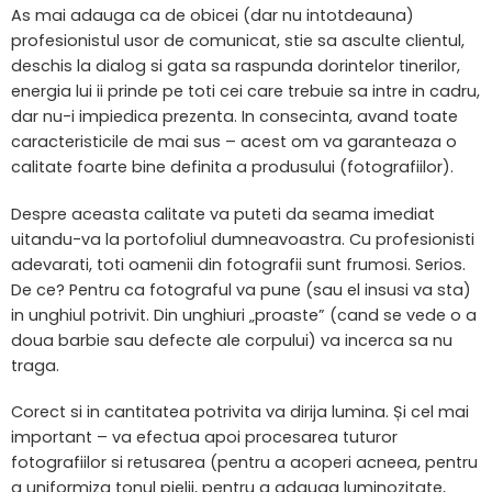
As mai adauga ca de obicei (dar nu intotdeauna)
profesionistul usor de comunicat, stie sa asculte clientul,
deschis la dialog si gata sa raspunda dorintelor tinerilor,
energia lui ii prinde pe toti cei care trebuie sa intre in cadru,
dar nu-i impiedica prezenta. In consecinta, avand toate
caracteristicile de mai sus – acest om va garanteaza o
calitate foarte bine definita a produsului (fotografiilor).
Despre aceasta calitate va puteti da seama imediat
uitandu-va la portofoliul dumneavoastra. Cu profesionisti
adevarati, toti oamenii din fotografii sunt frumosi. Serios.
De ce? Pentru ca fotograful va pune (sau el insusi va sta)
in unghiul potrivit. Din unghiuri „proaste” (cand se vede o a
doua barbie sau defecte ale corpului) va incerca sa nu
traga.
Corect si in cantitatea potrivita va dirija lumina. Și cel mai
important – va efectua apoi procesarea tuturor
fotografiilor si retusarea (pentru a acoperi acneea, pentru
a uniformiza tonul pielii, pentru a adauga luminozitate,