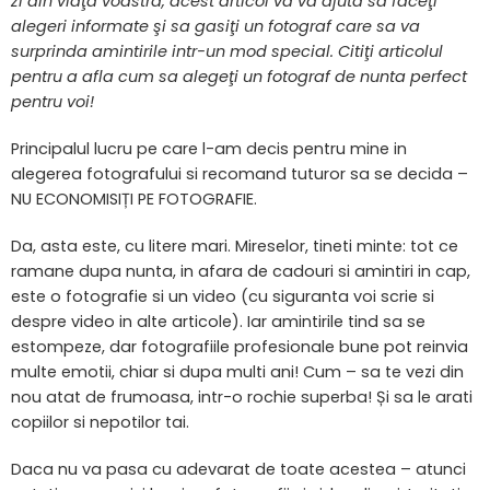
zi din viaţa voastra, acest articol va va ajuta sa faceţi
alegeri informate şi sa gasiţi un fotograf care sa va
surprinda amintirile intr-un mod special. Citiţi articolul
pentru a afla cum sa alegeţi un fotograf de nunta perfect
pentru voi!
Principalul lucru pe care l-am decis pentru mine in
alegerea fotografului si recomand tuturor sa se decida –
NU ECONOMISIȚI PE FOTOGRAFIE.
Da, asta este, cu litere mari. Mireselor, tineti minte: tot ce
ramane dupa nunta, in afara de cadouri si amintiri in cap,
este o fotografie si un video (cu siguranta voi scrie si
despre video in alte articole). Iar amintirile tind sa se
estompeze, dar fotografiile profesionale bune pot reinvia
multe emotii, chiar si dupa multi ani! Cum – sa te vezi din
nou atat de frumoasa, intr-o rochie superba! Și sa le arati
copiilor si nepotilor tai.
Daca nu va pasa cu adevarat de toate acestea – atunci