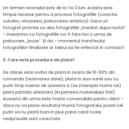
Un termen rezonabil este de la 1 la 3 luni. Acesta este
timpul necesar pentru a procesa fotografiile (corectia
culorilor, retusarea, prelucrarea artistica). Daca un
fotograf promite sa dea fotografiile „imediat dupa nunta”
– inseamna ca fotografiile vor fi fara nici o urma de
prelucrare, „brute”. Și da – momentul transferului
fotografiilor finalizate ar trebui sa fie reflectat in contract!
3. Care este procedura de plata?
De obicei, este vorba de plata in avans de 10-50% din
comanda (rezervarea datei), plata in ziua nuntii sau cu
putin timp inainte de aceasta si (se intampla foarte rar)
plata partiala ulterioara (la primirea materialului finit).
Aceasta din urma este foarte convenabila pentru client –
daca nu va place rezultatul muncii fotografului, puteti cel
putin sa nu platiti bani in plus pana cand toate
neajunsurile sunt corectate.