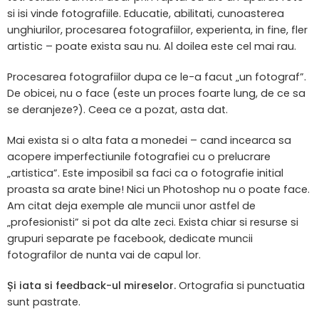
si isi vinde fotografiile. Educatie, abilitati, cunoasterea
unghiurilor, procesarea fotografiilor, experienta, in fine, fler
artistic – poate exista sau nu. Al doilea este cel mai rau.
Procesarea fotografiilor dupa ce le-a facut „un fotograf”.
De obicei, nu o face (este un proces foarte lung, de ce sa
se deranjeze?). Ceea ce a pozat, asta dat.
Mai exista si o alta fata a monedei – cand incearca sa
acopere imperfectiunile fotografiei cu o prelucrare
„artistica”. Este imposibil sa faci ca o fotografie initial
proasta sa arate bine! Nici un Photoshop nu o poate face.
Am citat deja exemple ale muncii unor astfel de
„profesionisti” si pot da alte zeci. Exista chiar si resurse si
grupuri separate pe facebook, dedicate muncii
fotografilor de nunta vai de capul lor.
Și iata si feedback-ul mireselor.
Ortografia si punctuatia
sunt pastrate.