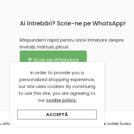
Ai întrebări? Scrie-ne pe WhatsApp!
Răspundem rapid pentru orice întrebare despre
invitații, mărturii, plicuri.
💬 Scrie pe WhatsApp
In order to provide you a
personalized shopping experience,
our site uses cookies. By continuing
to use this site, you are agreeing to
our
cookie policy.
ACCEPTĂ
 eMarturii
Despre eMarturii
Texte invitatii nunta
Texte invitatii botez