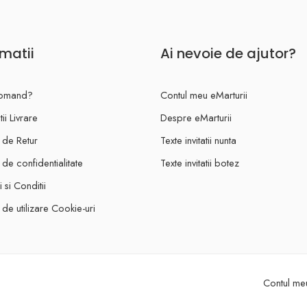
rmatii
Ai nevoie de ajutor?
omand?
Contul meu eMarturii
ii Livrare
Despre eMarturii
a de Retur
Texte invitatii nunta
a de confidentialitate
Texte invitatii botez
 si Conditii
a de utilizare Cookie-uri
Contul meu