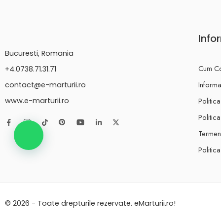
Info
Bucuresti, Romania
Cum C
+4.0738.71.31.71
Informat
contact@e-marturii.ro
Politic
www.e-marturii.ro
Politic
Termeni
Politic
© 2026 - Toate drepturile rezervate. eMarturii.ro!