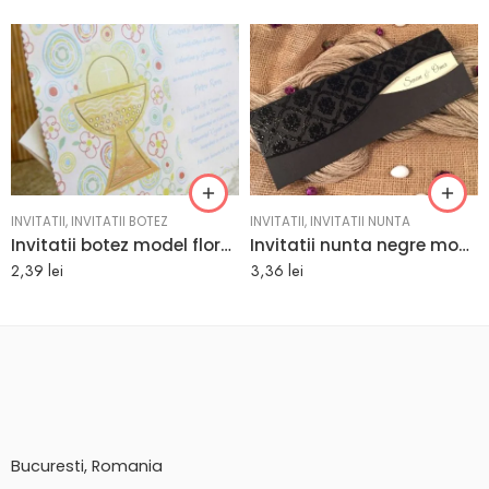
INVITATII
,
INVITATII BOTEZ
INVITATII
,
INVITATII NUNTA
Invitatii botez model floral 16.5 cm x 10.5 cm
Invitatii nunta negre model in relief deosebit si elegant 25.1 x 9 cm
2,39
lei
3,36
lei
Bucuresti, Romania