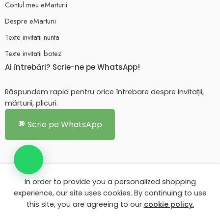
Contul meu eMarturii
Despre eMarturii
Texte invitatii nunta
Texte invitatii botez
Ai întrebări? Scrie-ne pe WhatsApp!
Răspundem rapid pentru orice întrebare despre invitații,
mărturii, plicuri.
💬 Scrie pe WhatsApp
In order to provide you a personalized shopping
© 2026 - Toate drepturile rezervate. eMarturii.ro!
experience, our site uses cookies. By continuing to use
this site, you are agreeing to our
cookie policy.
Contul meu eMarturii
Despre eMarturii
Texte invitatii nunta