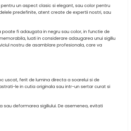
pentru un aspect clasic si elegant, sau color pentru
lele predefinite, atent create de expertii nostri, sau
 poate fi adaugata in negru sau color, in functie de
 memorabila, luati in considerare adaugarea unui sigiliu
rviciul nostru de asamblare profesionala, care va
c uscat, ferit de lumina directa a soarelui si de
trati-le in cutia originala sau intr-un sertar curat si
rea sau deformarea sigiliului. De asemenea, evitati