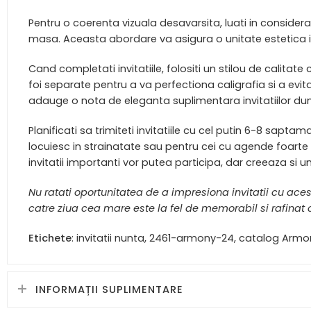
Pentru o coerenta vizuala desavarsita, luati in consi
masa. Aceasta abordare va asigura o unitate estetica in
Cand completati invitatiile, folositi un stilou de calita
foi separate pentru a va perfectiona caligrafia si a evita
adauge o nota de eleganta suplimentara invitatiilor d
Planificati sa trimiteti invitatiile cu cel putin 6-8 sapta
locuiesc in strainatate sau pentru cei cu agende foarte 
invitatii importanti vor putea participa, dar creeaza s
Nu ratati oportunitatea de a impresiona invitatii cu ac
catre ziua cea mare este la fel de memorabil si rafinat 
Etichete
: invitatii nunta, 2461-armony-24, catalog Armoni
INFORMAȚII SUPLIMENTARE