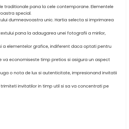
cele traditionale pana la cele contemporane. Elementele
oastra special.
ntului dumneavoastra unic. Hartia selecta si imprimarea
 textului pana la adaugarea unei fotografii a mirilor,
 a elementelor grafice, indiferent daca optati pentru
iune va economiseste timp pretios si asigura un aspect
auga o nota de lux si autenticitate, impresionand invitatii
imiteti invitatilor in timp util si sa va concentrati pe