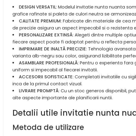
DESIGN VERSATIL
: Modelul invitatie nunta nuanta som
grafice rafinate si paleta de culori neutra se armoniz
CALITATE PREMIUM
: Fabricate din materiale de cea m
de precizie asigura un aspect impecabil si o rezistenta e
PERSONALIZARE EXTINSĂ
: Alegeti dintre multiple opti
fiecare aspect poate fi adaptat pentru a reflecta person
IMPRIMARE DE INALTĂ PRECIZIE
: Tehnologia avansata 
varianta alb-negru sau color, asigurand lizibilitate perf
ASAMBLARE PROFESIONALĂ
: Pentru o experienta fara
uniform si impecabil al fiecarei invitatii.
ACCESORII SOFISTICATE
: Completati invitatiile cu si
inca de la primul contact vizual.
LIVRARE PROMPTĂ
: Cu un stoc generos disponibil, pute
alte aspecte importante ale planificarii nuntii.
Detalii utile invitatie nunta 
Metoda de utilizare