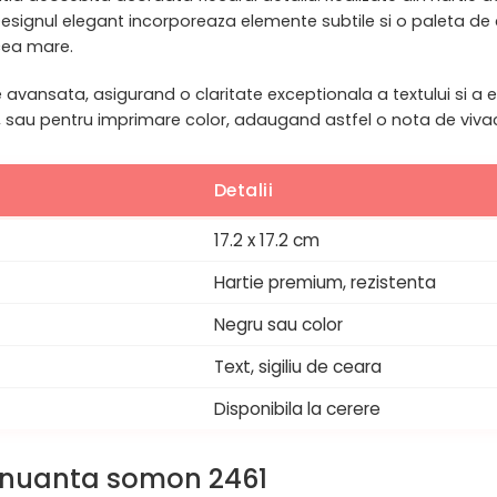
 Designul elegant incorporeaza elemente subtile si o paleta de
cea mare.
 avansata, asigurand o claritate exceptionala a textului si a 
, sau pentru imprimare color, adaugand astfel o nota de vivaci
Detalii
17.2 x 17.2 cm
Hartie premium, rezistenta
Negru sau color
Text, sigiliu de ceara
Disponibila la cerere
ta nuanta somon 2461