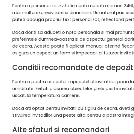
Pentru a personaliza invitatie nunta nuanta somon 2461,
mai multa expresivitate si dinamism. Urmatorul pas esenti
puteti adauga propriul text personalizat, reflectand per
Daca doriti sa aduceti o nota personala si mai pronuntat
preferintele dumneavoastra si de aspectul general dorit a
de ceara. Acesta poate fi aplicat manual, oferind fiecare
asigura un aspect uniform si impecabil al tuturor invitatii
Conditii recomandate de depozit
Pentru a pastra aspectul impecabil al invitatiilor pana l
umiditate. Evitati plasarea obiectelor grele peste invitati
uscat, la temperatura camerei.
Daca ati optat pentru invitatii cu sigiliu de ceara, aveti
stivuirea invitatiilor una peste alta pentru a pastra integri
Alte sfaturi si recomandari