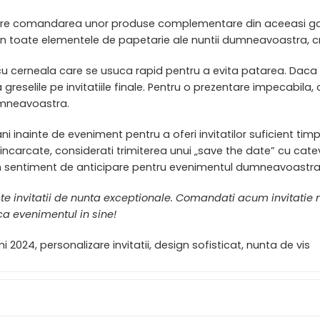
derare comandarea unor produse complementare din aceeasi gam
 toate elementele de papetarie ale nuntii dumneavoastra, crea
te cu cerneala care se usuca rapid pentru a evita patarea. Daca
 greselile pe invitatiile finale. Pentru o prezentare impecabila
umneavoastra.
mani inainte de eveniment pentru a oferi invitatilor suficient tim
incarcate, considerati trimiterea unui „save the date” cu cat
i un sentiment de anticipare pentru evenimentul dumneavoastra
este invitatii de nunta exceptionale. Comandati acum invitati
ca evenimentul in sine!
 2024, personalizare invitatii, design sofisticat, nunta de vis