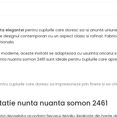
ta elegantei
pentru cuplurile care doresc sa-si anunte uniune
ie designul contemporan cu un aspect clasic si rafinat. Fabric
tionala.
ele moderne, aceste invitatii se adapteaza cu usurinta oricarui
 nunta nuanta somon 2461 sunt ideale pentru cuplurile care apr
 cuplurile care doresc sa impresioneze prin finete si sa ofer
nvitatie nunta nuanta somon 2461
a deosebita acordata fiecarui detaliu. Realizate din hartie d