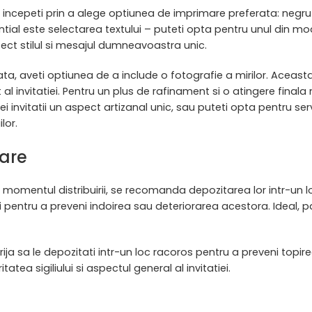
 incepeti prin a alege optiunea de imprimare preferata: negru 
al este selectarea textului – puteti opta pentru unul din mode
fect stilul si mesajul dumneavoastra unic.
a, aveti optiunea de a include o fotografie a mirilor. Aceasta
l invitatiei. Pentru un plus de rafinament si o atingere finala
i invitatii un aspect artizanal unic, sau puteti opta pentru se
lor.
are
a momentul distribuirii, se recomanda depozitarea lor intr-un lo
i pentru a preveni indoirea sau deteriorarea acestora. Ideal, pas
 grija sa le depozitati intr-un loc racoros pentru a preveni topi
tatea sigiliului si aspectul general al invitatiei.