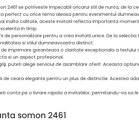
on 2461 se potriveste impecabil oricarui stil de nunta, de la 
eaza perfect cu orice tema aleasa pentru evenimentul dumneav
ai inalta calitate, aceste invitatii reflecta importanta mome
xcelenta in timp.
uni de personalizare pentru a crea invitatii unice. De la selectia
alitatea si stilul dumneavoastra distinct.
de imprimare garanteaza o claritate exceptionala a textului si
ecta si un aspect profesional.
 griji, puteti alege serviciul de asamblare oferit. Aceasta opt
gilii de ceara elegante pentru un plus de distinctie. Acestea ad
ti conta pe o livrare rapida a invitatiilor, permitandu-va sa le tr
nuanta somon 2461