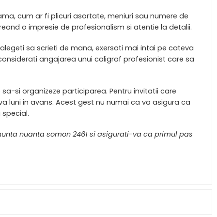
a, cum ar fi plicuri asortate, meniuri sau numere de
nd o impresie de profesionalism si atentie la detalii.
 alegeti sa scrieti de mana, exersati mai intai pe cateva
, considerati angajarea unui caligraf profesionist care sa
p sa-si organizeze participarea. Pentru invitatii care
eva luni in avans. Acest gest nu numai ca va asigura ca
 special.
e nunta nuanta somon 2461 si asigurati-va ca primul pas