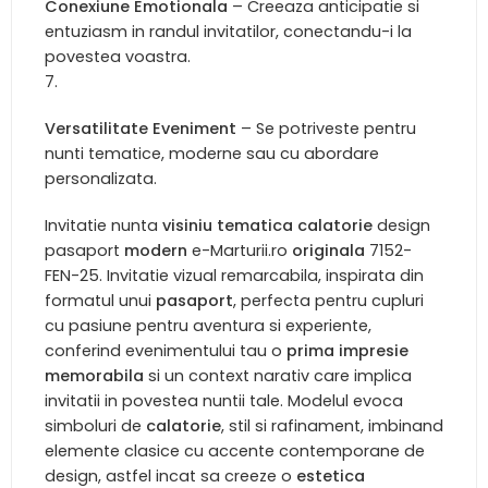
Conexiune Emotionala
– Creeaza anticipatie si
entuziasm in randul invitatilor, conectandu-i la
povestea voastra.
Versatilitate Eveniment
– Se potriveste pentru
nunti tematice, moderne sau cu abordare
personalizata.
Invitatie nunta
visiniu
tematica calatorie
design
pasaport
modern
e-Marturii.ro
originala
7152-
FEN-25. Invitatie vizual remarcabila, inspirata din
formatul unui
pasaport
, perfecta pentru cupluri
cu pasiune pentru aventura si experiente,
conferind evenimentului tau o
prima impresie
memorabila
si un context narativ care implica
invitatii in povestea nuntii tale. Modelul evoca
simboluri de
calatorie
, stil si rafinament, imbinand
elemente clasice cu accente contemporane de
design, astfel incat sa creeze o
estetica