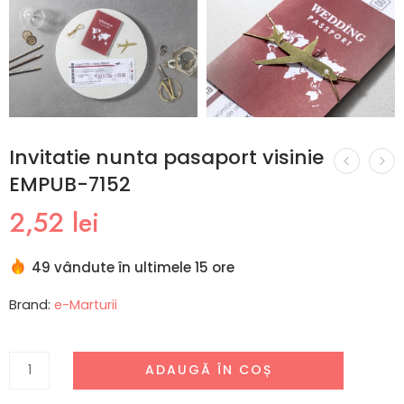
Invitatie nunta pasaport visinie
EMPUB-7152
2,52
lei
49 vândute în ultimele 15 ore
Brand:
e-Marturii
ADAUGĂ ÎN COȘ