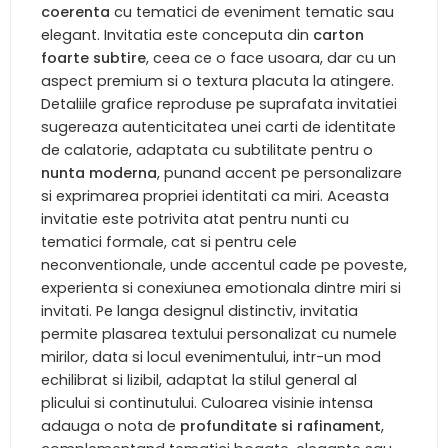
coerenta
cu tematici de eveniment tematic sau
elegant. Invitatia este conceputa din
carton
foarte subtire
, ceea ce o face usoara, dar cu un
aspect premium si o textura placuta la atingere.
Detaliile grafice reproduse pe suprafata invitatiei
sugereaza autenticitatea unei carti de identitate
de calatorie, adaptata cu subtilitate pentru o
nunta moderna
, punand accent pe personalizare
si exprimarea propriei identitati ca miri. Aceasta
invitatie este potrivita atat pentru nunti cu
tematici formale, cat si pentru cele
neconventionale, unde accentul cade pe poveste,
experienta si conexiunea emotionala dintre miri si
invitati. Pe langa designul distinctiv, invitatia
permite plasarea textului personalizat cu numele
mirilor, data si locul evenimentului, intr-un mod
echilibrat si lizibil, adaptat la stilul general al
plicului si continutului. Culoarea visinie intensa
adauga o nota de
profunditate si rafinament
,