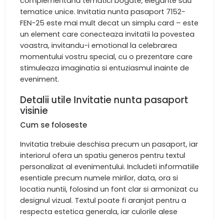
complementand tematici bogate, elegante sau
tematice unice. Invitatia nunta pasaport 7152-
FEN-25 este mai mult decat un simplu card – este
un element care conecteaza invitatii la povestea
voastra, invitandu-i emotional la celebrarea
momentului vostru special, cu o prezentare care
stimuleaza imaginatia si entuziasmul inainte de
eveniment.
Detalii utile Invitatie nunta pasaport
visinie
Cum se foloseste
Invitatia trebuie deschisa precum un pasaport, iar
interiorul ofera un spatiu generos pentru textul
personalizat al evenimentului. Includeti informatiile
esentiale precum numele mirilor, data, ora si
locatia nuntii, folosind un font clar si armonizat cu
designul vizual. Textul poate fi aranjat pentru a
respecta estetica generala, iar culorile alese