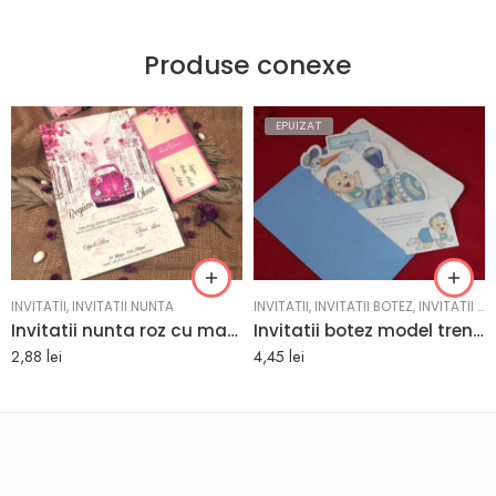
Produse conexe
EPUIZAT
INVITATII
,
INVITATII NUNTA
INVITATII
,
INVITATII BOTEZ
,
INVITATII BOTEZ BAIAT
Invitatii nunta roz cu masina de epoca 19.5 x 9.7 cm
Invitatii botez model trenulet model bleu 12 cm x 16 cm
2,88
lei
4,45
lei