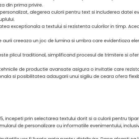
 din prima privire.
personalizat, alegerea culorii pentru text si includerea datei 
uplului.
tea exceptionala a textului si rezistenta culorilor in timp. A
e aurii creeaza un joc de lumina si umbra care evidentiaza ele
este plicul traditional, simplificand procesul de trimitere si ofe
 tehnicile de productie avansate asigura o invitatie care rezist
nala si posibilitatea adaugarii unui sigiliu de ceara ofera flexib
, incepeti prin selectarea textului dorit si a culorii pentru tip
mularul de personalizare cu informatiile evenimentului, inclusi
itatiile vor fi livrate gata pentru distribuire. Daca alegeti sa 