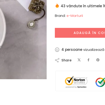
43 vândute în ultimele 1
Brand:
e-Marturii
ADAUGĂ ÎN CO
5
persoane
vizualizează
Share