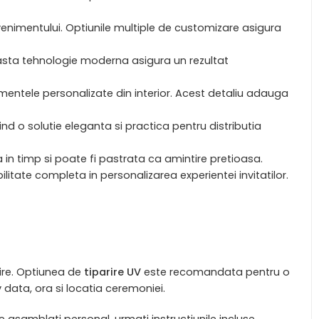
evenimentului. Optiunile multiple de customizare asigura
ceasta tehnologie moderna asigura un rezultat
mentele personalizate din interior. Acest detaliu adauga
rind o solutie eleganta si practica pentru distributia
a in timp si poate fi pastrata ca amintire pretioasa.
ilitate completa in personalizarea experientei invitatilor.
arire. Optiunea de
tiparire UV
este recomandata pentru o
v data, ora si locatia ceremoniei.
le asamblati personal, urmati instructiunile incluse