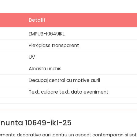
Detalii
EMPUB-10649IKL
Plexiglass transparent
UV
Albastru inchis
Decupaj central cu motive aurii
Text, culoare text, data eveniment
ei nunta 10649-ikl-25
emente decorative aurii pentru un aspect contemporan si sofis