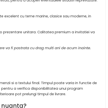
ati, pentru a acoperi eventualele situatii neprevazute.
este excelent cu teme marine, clasice sau moderne, in
rezentare unitara. Calitatea premium a invitatiei va
re va fi pastrata cu drag multi ani de acum inainte.
zii si a textului final. Timpul poate varia in functie de
entru a verifica disponibilitatea unui program
terioare pot prelungi timpul de livrare.
ta nuanta?