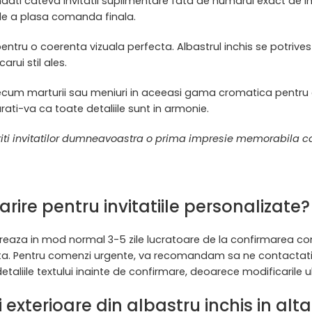
 cateva invitatii suplimentare fata de numarul exact de invit
 de a plasa comanda finala.
 pentru o coerenta vizuala perfecta. Albastrul inchis se potriv
rui stil ales.
um marturii sau meniuri in aceeasi gama cromatica pentru o p
rati-va ca toate detaliile sunt in armonie.
riti invitatilor dumneavoastra o prima impresie memorabila ca
rire pentru invitatiile personalizate?
ureaza in mod normal 3-5 zile lucratoare de la confirmarea comen
ta. Pentru comenzi urgente, va recomandam sa ne contactati p
etaliile textului inainte de confirmare, deoarece modificarile ul
 exterioare din albastru inchis in al