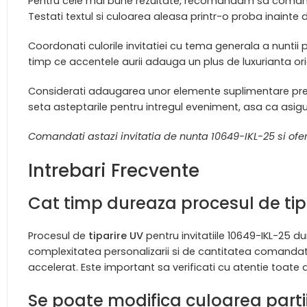
Pentru cele mai bune rezultate, recomandam sa comandati
Testati textul si culoarea aleasa printr-o proba inainte
Coordonati culorile invitatiei cu tema generala a nuntii
timp ce accentele aurii adauga un plus de luxurianta orica
Considerati adaugarea unor elemente suplimentare prec
seta asteptarile pentru intregul eveniment, asa ca asigu
Comandati astazi invitatia de nunta 10649-IKL-25 si ofe
Intrebari Frecvente
Cat timp dureaza procesul de tipa
Procesul de
tiparire UV
pentru invitatiile 10649-IKL-25 d
complexitatea personalizarii si de cantitatea comanda
accelerat. Este important sa verificati cu atentie toate d
Se poate modifica culoarea partii