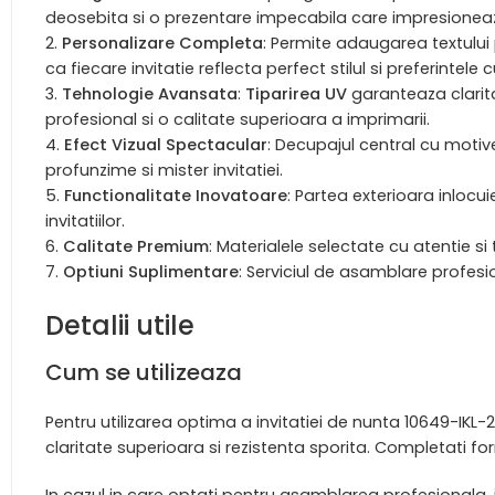
deosebita si o prezentare impecabila care impresioneaza
Personalizare Completa
: Permite adaugarea textului 
ca fiecare invitatie reflecta perfect stilul si preferintele c
Tehnologie Avansata
:
Tiparirea UV
garanteaza clarita
profesional si o calitate superioara a imprimarii.
Efect Vizual Spectacular
: Decupajul central cu motiv
profunzime si mister invitatiei.
Functionalitate Inovatoare
: Partea exterioara inlocui
invitatiilor.
Calitate Premium
: Materialele selectate cu atentie si
Optiuni Suplimentare
: Serviciul de asamblare profesio
Detalii utile
Cum se utilizeaza
Pentru utilizarea optima a invitatiei de nunta 10649-IKL-25
claritate superioara si rezistenta sporita. Completati for
In cazul in care optati pentru asamblarea profesionala, inv