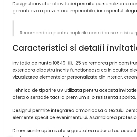
Designul inovator al invitatiei permite personalizarea com
garanteaza o prezentare impecabila, iar aspectul elegant
Recomandata pentru cuplurile care doresc sa isi surpr
Caracteristici si detalii invita
Invitatia de nunta 10649-IKL-25 se remarca prin constr
exterioara albastru inchis functioneaza ca inlocuitor eleg
vizualizarea elementelor personalizate din interior, crea
Tehnica de tiparire UV
utilizata pentru aceasta invitatie 
ofera o senzatie tactila premium si o rezistenta sporita
Designul permite integrarea armonioasa a textului person
elemente specifice evenimentului. Asamblarea profesion
Dimensiunile optimizate si greutatea redusa fac aceasta 