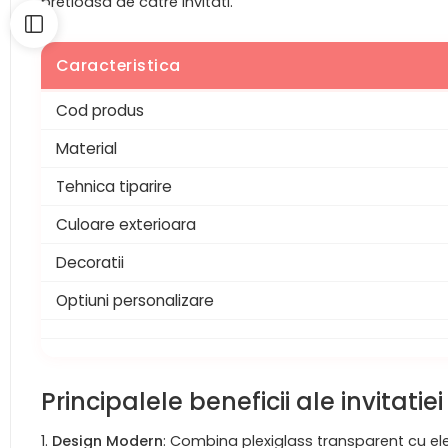
pretioasa de catre invitati.
Caracteristica
Cod produs
Material
Tehnica tiparire
Culoare exterioara
Decoratii
Optiuni personalizare
Principalele beneficii ale invitati
Design Modern
: Combina plexiglass transparent cu el