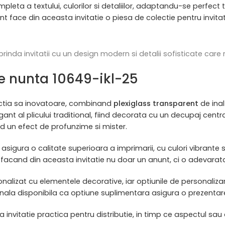
pleta a textului, culorilor si detaliilor, adaptandu-se perfect t
 face din aceasta invitatie o piesa de colectie pentru invitat
inda invitatii cu un design modern si detalii sofisticate care r
tie nunta 10649-ikl-25
uctia sa inovatoare, combinand
plexiglass transparent
de inal
ant al plicului traditional, fiind decorata cu un decupaj centra
nd un efect de profunzime si mister.
asigura o calitate superioara a imprimarii, cu culori vibrante si
, facand din aceasta invitatie nu doar un anunt, ci o adevara
alizat cu elementele decorative, iar optiunile de personalizar
ala disponibila ca optiune suplimentara asigura o prezentar
invitatie practica pentru distributie, in timp ce aspectul sau