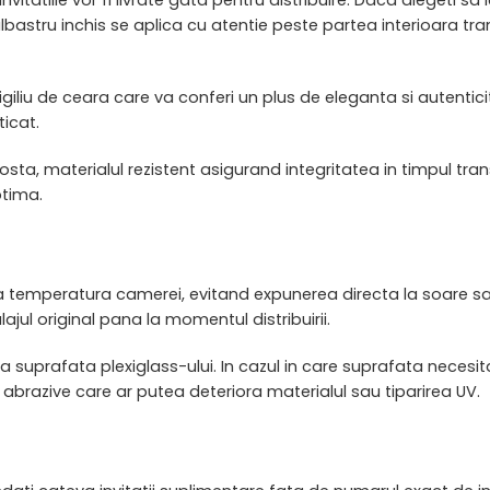
albastru inchis se aplica cu atentie peste partea interioara 
liu de ceara care va conferi un plus de eleganta si autenticita
icat.
n posta, materialul rezistent asigurand integritatea in timpul
ptima.
me la temperatura camerei, evitand expunerea directa la soare s
ul original pana la momentul distribuirii.
a suprafata plexiglass-ului. In cazul in care suprafata necesit
 abrazive care ar putea deteriora materialul sau tiparirea UV.