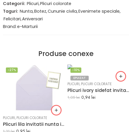
Categorii:
Plicuri
,
Plicuri colorate
Taguri:
Nunta
,
Botez
,
Cununie civila
,
Evenimete speciale
,
Felicitari
,
Aniversari
Brand:
e-Marturii
Produse conexe
-27%
-10%
EPUIZAT
PLICURI
,
PLICURI COLORATE
Plicuri ivory sidefat invitatii felicitare 82 x 113 mm set 20 buc
0,94
lei
1,05
lei
PLICURI
,
PLICURI COLORATE
Plicuri lila invitatii nunta i8 133 x 184 mm set 20 buc
0,95
lei
1,31
lei