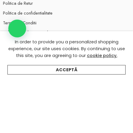
Politica de Retur
Politica de confidentialitate
Termeni si Conditii
Politica de utilizare Cookie-uri
Ai nevoie de ajutor?
In order to provide you a personalized shopping
experience, our site uses cookies. By continuing to use
this site, you are agreeing to our
cookie policy.
Contul meu eMarturii
Despre eMarturii
ACCEPTĂ
Texte invitatii nunta
Texte invitatii botez
Ai întrebări? Scrie-ne pe WhatsApp!
Răspundem rapid pentru orice întrebare despre invitații,
mărturii, plicuri.
💬 Scrie pe WhatsApp