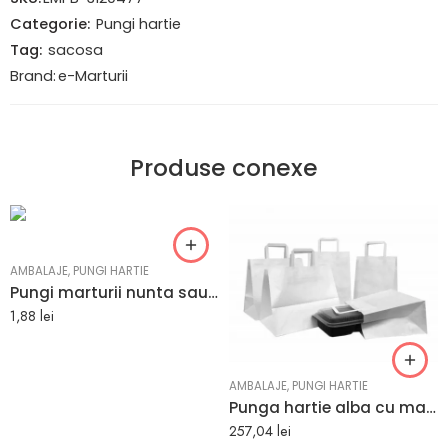
Categorie:
Pungi hartie
Tag:
sacosa
Brand:
e-Marturii
Produse conexe
AMBALAJE
,
PUNGI HARTIE
Pungi marturii nunta sau botez culoare ciocolatie 25 x 11 x 31 cm
1,88
lei
AMBALAJE
,
PUNGI HARTIE
Punga hartie alba cu maner plat – 30x20x33 cm – 250 buc.
257,04
lei