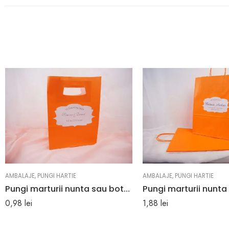
AMBALAJE
,
PUNGI HARTIE
AMBALAJE
,
PUNGI HARTIE
Pungi marturii nunta sau botez portocalii din hartie kraft 18 x 25 x 9 cm
0,98
lei
1,88
lei