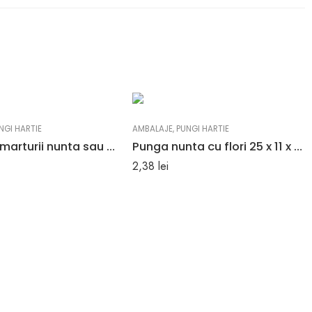
NGI HARTIE
AMBALAJE
,
PUNGI HARTIE
Pungi roz marturii nunta sau botez 25 x 11 x 31 cm
Punga nunta cu flori 25 x 11 x 28 cm
2,38
lei