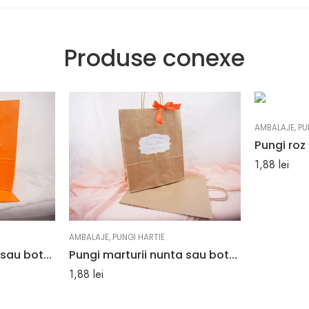
Produse conexe
AMBALAJE
,
PU
1,88
lei
AMBALAJE
,
PUNGI HARTIE
Pungi marturii nunta sau botez culoare portocalie 25 x 11 x 31 cm
Pungi marturii nunta sau botez maro 25 x 11 x 31 cm
1,88
lei