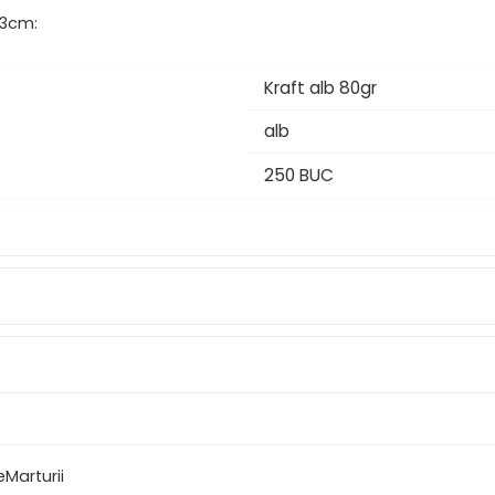
33cm:
Kraft alb 80gr
alb
250 BUC
eMarturii