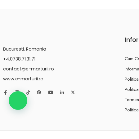
Info
Bucuresti, Romania
Cum C
+4.0738.71.31.71
Informat
contact@e-marturii.ro
Politic
www.e-marturii.ro
Politic
Termeni
Politic