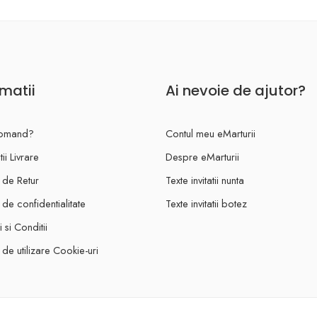
rmatii
Ai nevoie de ajutor?
omand?
Contul meu eMarturii
ii Livrare
Despre eMarturii
a de Retur
Texte invitatii nunta
a de confidentialitate
Texte invitatii botez
 si Conditii
a de utilizare Cookie-uri