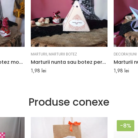
MARTURII
,
MARTURII BOTEZ
DECORAȚIUNI 
Marturii nunta sau botez model floral delicat 5 x 3.3 x 7.5 cm
Marturii nunta sau botez personalizate cu numele sau initialele mirilor sau ale copilului 6.5 x 8.2 cm
1,98
lei
1,98
lei
Produse conexe
-8%