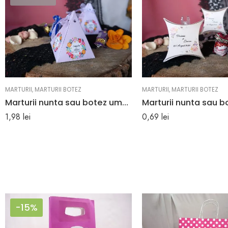
MARTURII
,
MARTURII BOTEZ
MARTURII
,
MARTURII BOTEZ
Marturii nunta sau botez umplute cu bomboane 6.5 x 8.2 cm
1,98
lei
0,69
lei
-15%