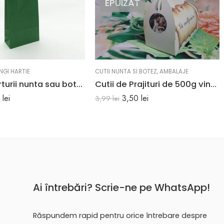
EPUIZAT
NGI HARTIE
CUTII NUNTA SI BOTEZ
,
AMBALAJE
Pungi marturii nunta sau botez de culoare verde 18 x 8.5 x 30 cm
Cutii de Prajituri de 500g vintage 17 x 10 x 14.5 cm
8
lei
3,50
lei
3,99
lei
Ai întrebări? Scrie-ne pe WhatsApp!
Răspundem rapid pentru orice întrebare despre