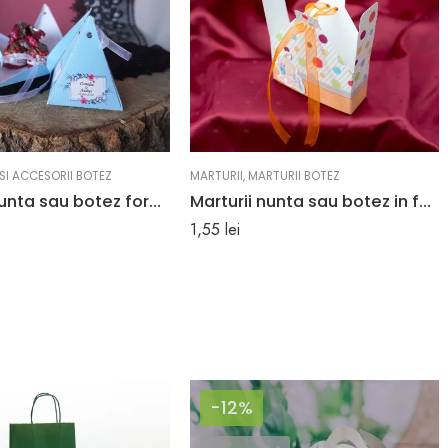
SI ACCESORII BOTEZ
MARTURII
,
MARTURII BOTEZ
Marturii nunta sau botez forma unei piramide 6.5 x 8.2 cm
Marturii nunta sau botez in forma de cutiuta 3 x 9 x 10 cm
1,55
lei
-12%