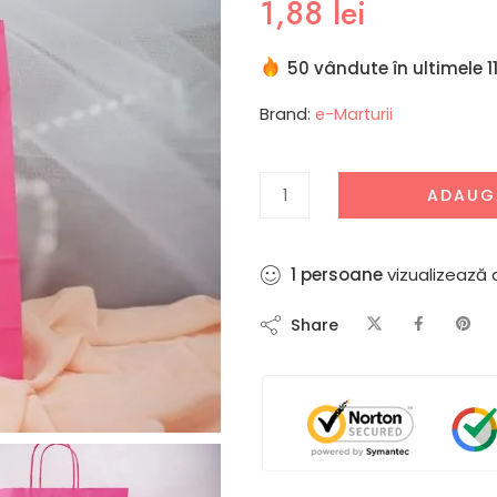
1,88
lei
50 vândute în ultimele 11
Brand:
e-Marturii
ADAUG
5
persoane
vizualizează
Share