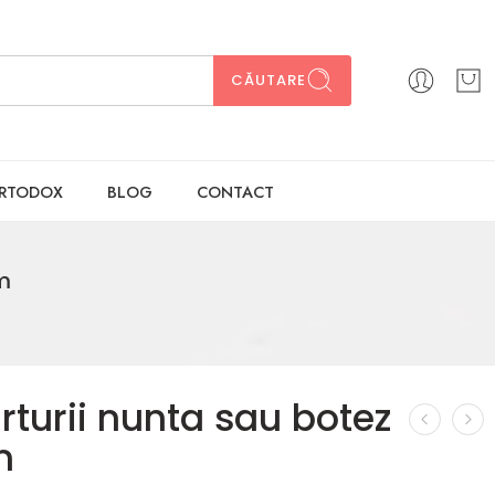
CĂUTARE
ORTODOX
BLOG
CONTACT
cm
rturii nunta sau botez
m