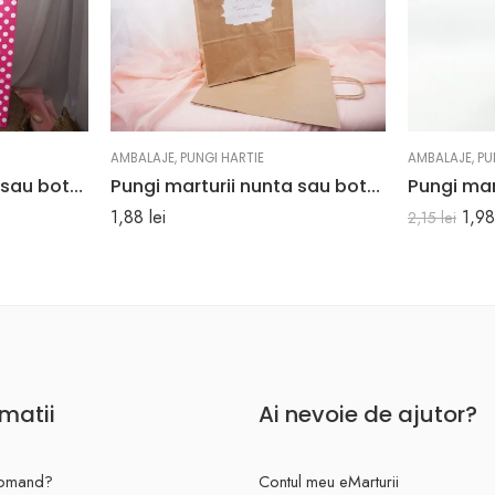
AMBALAJE
,
PUNGI HARTIE
AMBALAJE
,
PU
Pungi marturii nunta sau botez culoare roz cu buline albe 25 x 11 x 31 cm
Pungi marturii nunta sau botez maro 25 x 11 x 31 cm
1,88
lei
1,9
2,15
lei
rmatii
Ai nevoie de ajutor?
omand?
Contul meu eMarturii