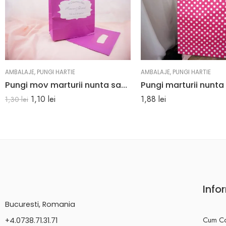
AMBALAJE
,
PUNGI HARTIE
AMBALAJE
,
PUNGI HARTIE
Pungi mov marturii nunta sau botez 18 x 25 x 9 cm
1,10
lei
1,88
lei
1,30
lei
Info
Bucuresti, Romania
Cum C
+4.0738.71.31.71