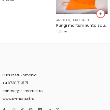
AMBALAJE
,
PUNGI HARTIE
Pungi marturii nunta sau botez culoare portocalie 25 x 11 x 31 cm
1,88
lei
Bucuresti, Romania
+4.0738.71.31.71
contact@e-marturii.ro
www.e-marturii.ro