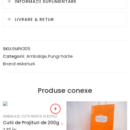
INFORMAȚII SUPLIMENTARE
LIVRARE & RETUR
SKU:
EMPK305
Categorii:
Ambalaje
,
Pungi hartie
Brand:
eMarturii
Produse conexe
AMBALAJE
,
CUTII NUNTA SI BOTEZ
Cutii de Prajituri de 200g model cu trandafiri 13 x 9 x 12 cm
2,85
lei