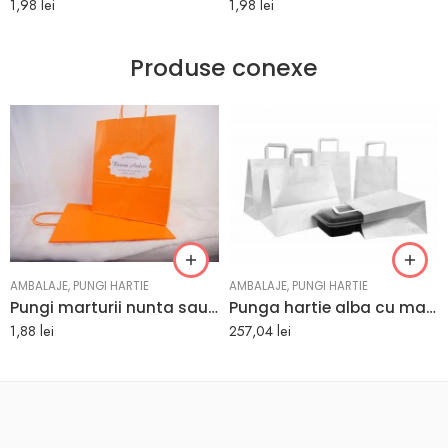
1,98
lei
1,98
lei
Produse conexe
AMBALAJE
,
PUNGI HARTIE
AMBALAJE
,
PUNGI HARTIE
Pungi marturii nunta sau botez culoare portocalie 25 x 11 x 31 cm
Punga hartie alba cu maner plat – 34x18x31 cm – 250 buc.
1,88
lei
257,04
lei