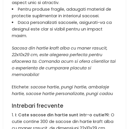
aspect unic si atractiv.
Pentru produse fragile, adaugati material de
protectie suplimentar in interiorul sacosei.
Daca personalizati sacosele, asigurati-va ca
designul este clar si vizibil pentru un impact
maxim.
Sacosa din hartie kraft alba cu maner rasucit,
22x10x29 cm, este alegerea perfecta pentru
afacerea ta. Comanda acum si ofera clientilor tai
o experienta de cumparare placuta si
memorabila!
Etichete:
sacose hartie, pungi hartie, ambalaje
hartie, sacose hartie personalizate, pungi cadou
Intrebari frecvente
I: Cate sacose din hartie sunt intr-o cutie?
R: O
cutie contine 300 de sacose din hartie kraft alba
cu maner rasucit, de dimensiuni 22x10x29 cm.