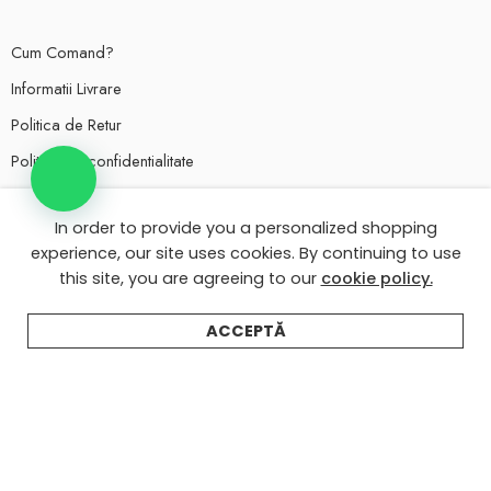
Cum Comand?
Informatii Livrare
Politica de Retur
Politica de confidentialitate
Termeni si Conditii
In order to provide you a personalized shopping
Politica de utilizare Cookie-uri
experience, our site uses cookies. By continuing to use
Ai nevoie de ajutor?
this site, you are agreeing to our
cookie policy.
Contul meu eMarturii
ACCEPTĂ
Despre eMarturii
Texte invitatii nunta
Texte invitatii botez
Ai întrebări? Scrie-ne pe WhatsApp!