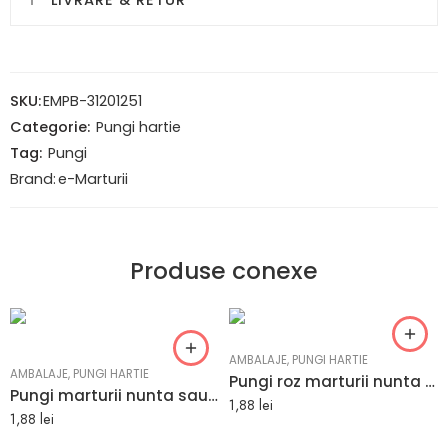
LIVRARE & RETUR
SKU:
EMPB-31201251
Categorie:
Pungi hartie
Tag:
Pungi
Brand:
e-Marturii
Produse conexe
AMBALAJE
,
PUNGI HARTIE
AMBALAJE
,
PUNGI HARTIE
Pungi roz marturii nunta sau botez 25 x 11 x 31 cm
Pungi marturii nunta sau botez culoare verde din hartie kraft 25 x 11 x 31 cm
1,88
lei
1,88
lei