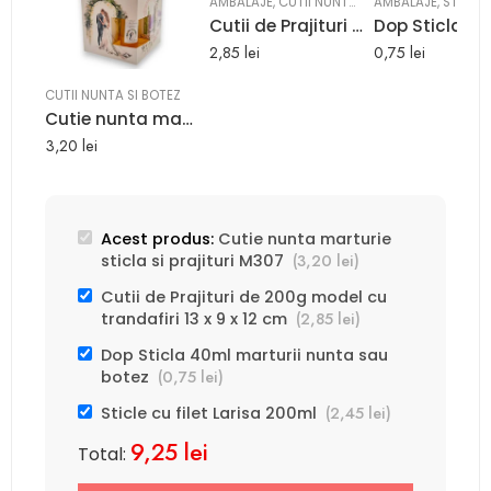
AMBALAJE
,
CUTII NUNTA SI BOTEZ
AMBALAJE
,
STICLE
Cutii de Prajituri de 200g model cu trandafiri 13 x 9 x 12 cm
2,85
lei
0,75
lei
CUTII NUNTA SI BOTEZ
Cutie nunta marturie sticla si prajituri M307
3,20
lei
Acest produs:
Cutie nunta marturie
(
3,20
lei
)
sticla si prajituri M307
Cutii de Prajituri de 200g model cu
(
2,85
lei
)
trandafiri 13 x 9 x 12 cm
Dop Sticla 40ml marturii nunta sau
(
0,75
lei
)
botez
(
2,45
lei
)
Sticle cu filet Larisa 200ml
9,25
lei
Total: