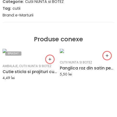
Categorie:
Cutii NUNTA si BOTEZ
Tag:
cutii
Brand:
e-Marturii
Produse conexe
EPUIZAT
CUTII NUNTA SI BOTEZ
AMBALAJE
,
CUTII NUNTA SI BOTEZ
Panglica roz din satin pentru cadouri 6mm x 10m
Cutie sticla si prajituri cu model traditional 25 x 17.5 x 17.5 cm
5,50
lei
4,49
lei