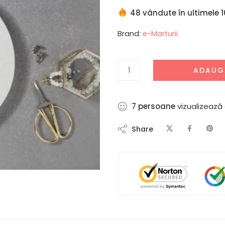
48 vândute în ultimele 1
Brand:
e-Marturii
ADAUG
4
persoane
vizualizează
Share