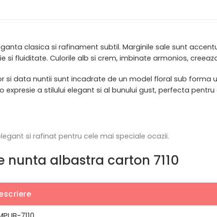
anta clasica si rafinament subtil. Marginile sale sunt accentua
ie si fluiditate. Culorile alb si crem, imbinate armonios, creeaz
rilor si data nuntii sunt incadrate de un model floral sub forma 
 expresie a stilului elegant si al bunului gust, perfecta pentr
legant si rafinat pentru cele mai speciale ocazii.
tie nunta albastra carton 7110
escriere
MPUB-7110