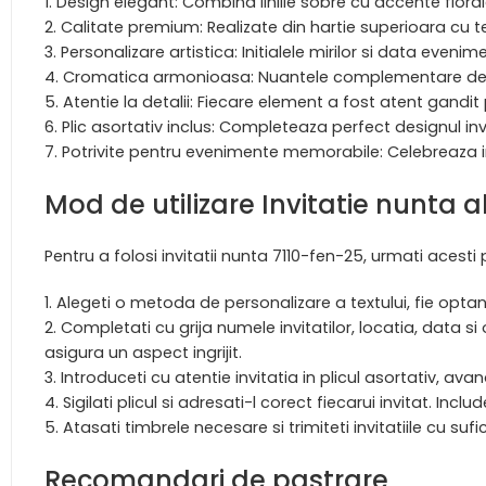
Design elegant: Combina liniile sobre cu accente florale
Calitate premium: Realizate din hartie superioara cu te
Personalizare artistica: Initialele mirilor si data eveni
Cromatica armonioasa: Nuantele complementare de alb
Atentie la detalii: Fiecare element a fost atent gandi
Plic asortativ inclus: Completeaza perfect designul invi
Potrivite pentru evenimente memorabile: Celebreaza i
Mod de utilizare Invitatie nunta a
Pentru a folosi invitatii nunta 7110-fen-25, urmati acesti 
Alegeti o metoda de personalizare a textului, fie optand 
Completati cu grija numele invitatilor, locatia, data si
asigura un aspect ingrijit.
Introduceti cu atentie invitatia in plicul asortativ, avan
Sigilati plicul si adresati-l corect fiecarui invitat. Incl
Atasati timbrele necesare si trimiteti invitatiile cu s
Recomandari de pastrare