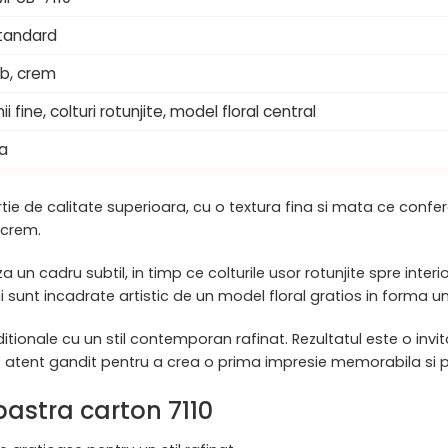
tandard
lb, crem
nii fine, colturi rotunjite, model floral central
a
hartie de calitate superioara, cu o textura fina si mata ce co
 crem.
aza un cadru subtil, in timp ce colturile usor rotunjite spre inte
ui sunt incadrate artistic de un model floral gratios in forma u
tionale cu un stil contemporan rafinat. Rezultatul este o invi
st atent gandit pentru a crea o prima impresie memorabila si
bastra carton 7110