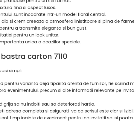
 gratioase pentru un stil rafinat.
xtura fina si aspect luxos.
mentului sunt incadrate intr-un model floral central.
 si crem creeaza o atmosfera linistitoare si plina de farme
t pentru a transmite eleganta si bun gust.
tatiei pentru un look unitar.
mportanta unica a ocaziilor speciale.
lbastra carton 7110
pasi simpli:
pentru varianta deja tiparita oferita de furnizor, fie scriind m
 ora evenimentului, precum si alte informatii relevante pe invita
d grija sa nu indoiti sau sa deteriorati hartia.
udeti adresa completa si asigurati-va ca scrisul este clar si lizibil
uficient timp inainte de eveniment pentru ca invitatii sa isi po