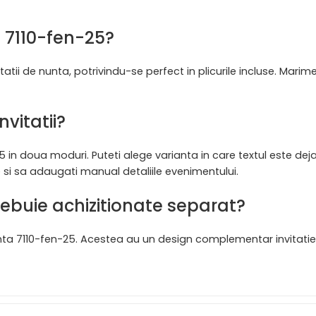
a 7110-fen-25?
itatii de nunta, potrivindu-se perfect in plicurile incluse. Mar
vitatii?
25 in doua moduri. Puteti alege varianta in care textul este deja
 si sa adaugati manual detaliile evenimentului.
trebuie achizitionate separat?
i nunta 7110-fen-25. Acestea au un design complementar invitatie