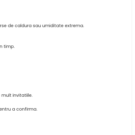
e surse de caldura sau umiditate extrema.
n timp.
lt invitatiile.
entru a confirma.