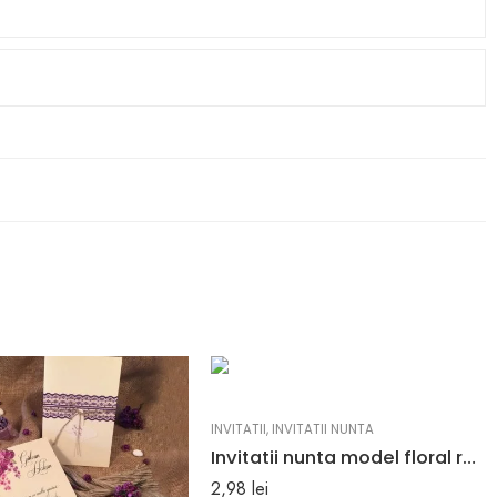
INVITATII
,
INVITATII NUNTA
Invitatii nunta model floral rosu si un loc special destinat numelor 19.8 x 9.7 cm
2,98
lei