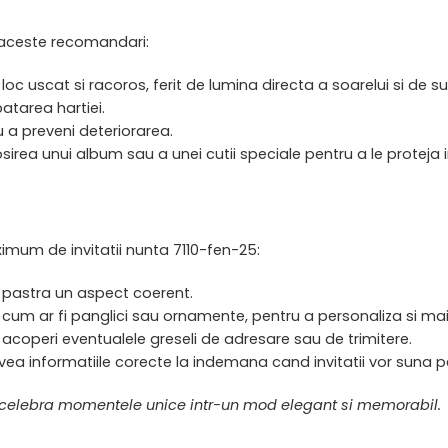
i aceste recomandari:
-un loc uscat si racoros, ferit de lumina directa a soarelui si d
patarea hartiei.
ru a preveni deteriorarea.
osirea unui album sau a unei cutii speciale pentru a le proteja i
imum de invitatii nunta 7110-fen-25:
 a pastra un aspect coerent.
m ar fi panglici sau ornamente, pentru a personaliza si mai mu
 acoperi eventualele greseli de adresare sau de trimitere.
vea informatiile corecte la indemana cand invitatii vor suna p
 a celebra momentele unice intr-un mod elegant si memorabil.