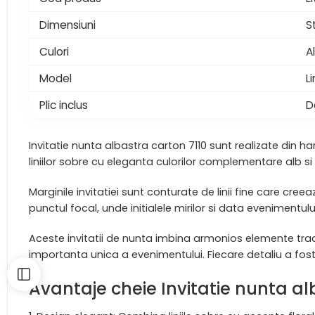
Dimensiuni
S
Culori
A
Model
Li
Plic inclus
D
Invitatie nunta albastra carton 7110 sunt realizate din 
liniilor sobre cu eleganta culorilor complementare alb si
Marginile invitatiei sunt conturate de linii fine care cree
punctul focal, unde initialele mirilor si data evenimentul
Aceste invitatii de nunta imbina armonios elemente tradi
importanta unica a evenimentului. Fiecare detaliu a fo
Avantaje cheie Invitatie nunta al