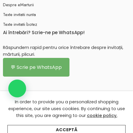
Despre eMarturii
Texte invitatii nunta
Texte invitatii botez
Ai întrebări? Scrie-ne pe WhatsApp!
Răspundem rapid pentru orice întrebare despre invitații,
mărturii, plicuri.
💬 Scrie pe WhatsApp
In order to provide you a personalized shopping
© 2026 - Toate drepturile rezervate. eMarturii.ro!
experience, our site uses cookies. By continuing to use
this site, you are agreeing to our
cookie policy.
Contul meu eMarturii
Despre eMarturii
Texte invitatii nunta
Texte invitatii botez
ACCEPTĂ