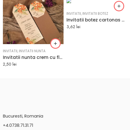
INVITATII
,
INVITATII BOTEZ
Invitatii botez cartonas pentru baieti
3,62
lei
INVITATII
,
INVITATII NUNTA
Invitatii nunta crem cu flori orange 7.9 x 21.5 cm
2,50
lei
Bucuresti, Romania
+4.0738.71.31.71