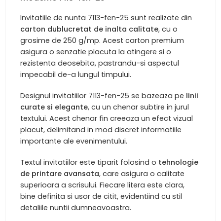
Invitatiile de nunta 7113-fen-25 sunt realizate din
carton dublucretat de inalta calitate
, cu o
grosime de 250 g/mp. Acest carton premium
asigura o senzatie placuta la atingere si o
rezistenta deosebita, pastrandu-si aspectul
impecabil de-a lungul timpului.
Designul invitatiilor 7113-fen-25 se bazeaza pe
linii
curate si elegante
, cu un chenar subtire in jurul
textului. Acest chenar fin creeaza un efect vizual
placut, delimitand in mod discret informatiile
importante ale evenimentului.
Textul invitatiilor este tiparit folosind o
tehnologie
de printare avansata
, care asigura o calitate
superioara a scrisului. Fiecare litera este clara,
bine definita si usor de citit, evidentiind cu stil
detaliile nuntii dumneavoastra.