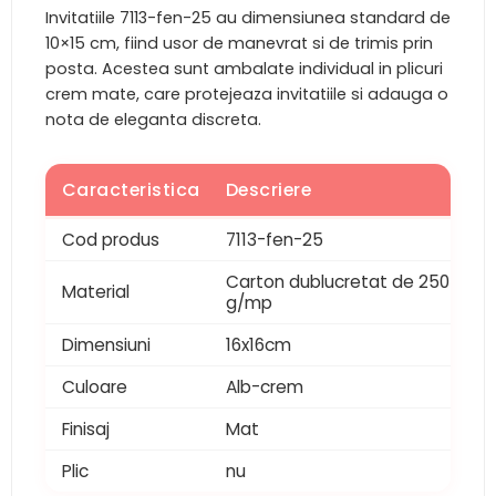
Invitatiile 7113-fen-25 au dimensiunea standard de
10×15 cm, fiind usor de manevrat si de trimis prin
posta. Acestea sunt ambalate individual in plicuri
crem mate, care protejeaza invitatiile si adauga o
nota de eleganta discreta.
Caracteristica
Descriere
Cod produs
7113-fen-25
Carton dublucretat de 250
Material
g/mp
Dimensiuni
16x16cm
Culoare
Alb-crem
Finisaj
Mat
Plic
nu