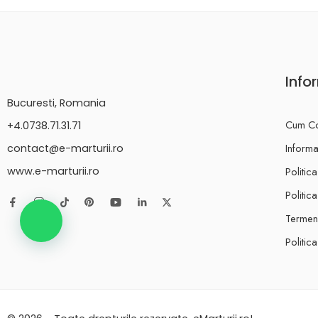
Info
Bucuresti, Romania
Cum C
+4.0738.71.31.71
Informat
contact@e-marturii.ro
Politic
www.e-marturii.ro
Politic
Termeni
Politic