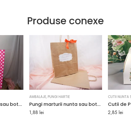
Produse conexe
AMBALAJE
,
PUNGI HARTIE
CUTII NUNTA 
Pungi marturii nunta sau botez culoare roz cu buline albe 25 x 11 x 31 cm
Pungi marturii nunta sau botez maro 25 x 11 x 31 cm
1,88
lei
2,85
lei