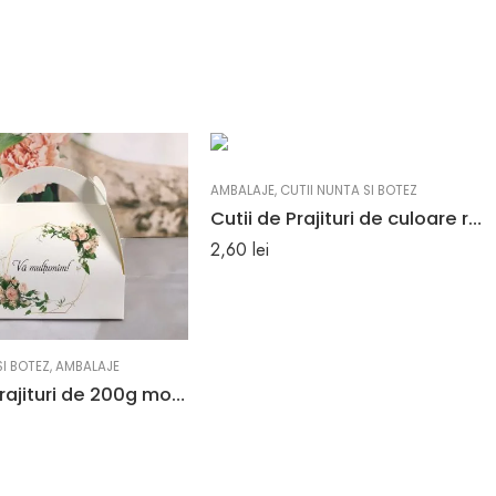
AMBALAJE
,
CUTII NUNTA SI BOTEZ
Cutii de Prajituri de culoare roz deschis 15 x 7 x 7.5 cm
2,60
lei
SI BOTEZ
,
AMBALAJE
Cutii de Prajituri de 200g model cu trandafiri 13 x 9 x 12 cm