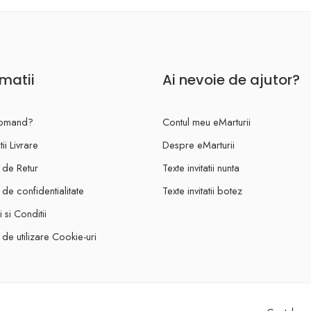
rmatii
Ai nevoie de ajutor?
omand?
Contul meu eMarturii
ii Livrare
Despre eMarturii
a de Retur
Texte invitatii nunta
a de confidentialitate
Texte invitatii botez
 si Conditii
a de utilizare Cookie-uri