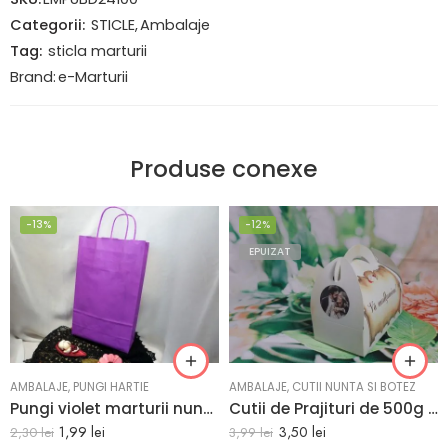
Categorii:
STICLE
,
Ambalaje
Tag:
sticla marturii
Brand:
e-Marturii
Produse conexe
-13%
-12%
EPUIZAT
AMBALAJE
,
PUNGI HARTIE
AMBALAJE
,
CUTII NUNTA SI BOTEZ
Pungi violet marturii nunta sau botez 18 x 8.5 x 30 cm
Cutii de Prajituri de 500g vintage 17 x 10 x 14.5 cm
1,99
lei
3,50
lei
2,30
lei
3,99
lei