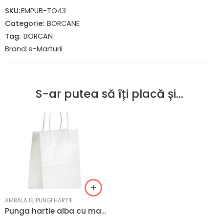
SKU:
EMPUB-TO43
Categorie:
BORCANE
Tag:
BORCAN
Brand:
e-Marturii
S-ar putea să îți placă și…
AMBALAJE
,
PUNGI HARTIE
Punga hartie alba cu maner sfoara – 100gr./mp 43x16x47 cm – 100 buc.