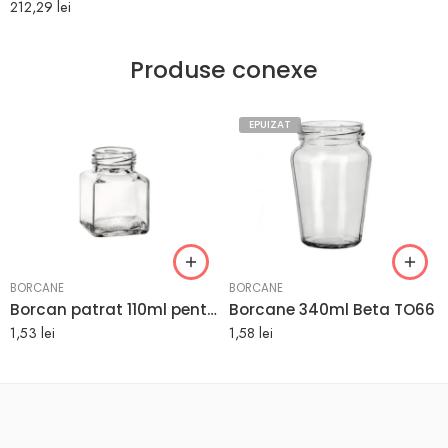
212,29
lei
Produse conexe
EPUIZAT
BORCANE
BORCANE
Borcan patrat 110ml pentru marturii TO48
Borcane 340ml Beta TO66
1,53
lei
1,58
lei