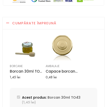
CUMPĂRATE ÎMPREUNĂ
BORCANE
AMBALAJE
Borcan 30ml TO43
Capace borcane miere 40 ml Portion TO43
1,45
lei
0,48
lei
Acest produs:
Borcan 30ml TO43
(
1,45
lei
)