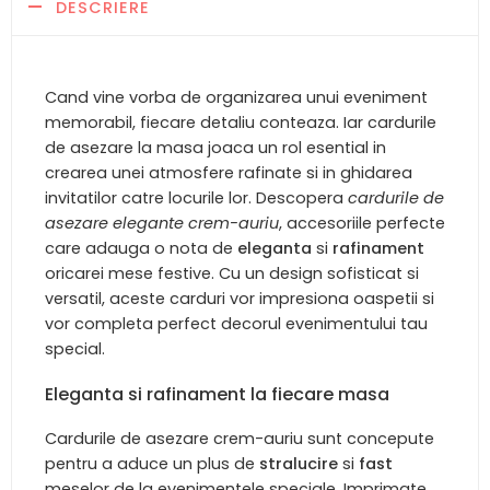
DESCRIERE
Cand vine vorba de organizarea unui eveniment
memorabil, fiecare detaliu conteaza. Iar cardurile
de asezare la masa joaca un rol esential in
crearea unei atmosfere rafinate si in ghidarea
invitatilor catre locurile lor. Descopera
cardurile de
asezare elegante crem-auriu
, accesoriile perfecte
care adauga o nota de
eleganta
si
rafinament
oricarei mese festive. Cu un design sofisticat si
versatil, aceste carduri vor impresiona oaspetii si
vor completa perfect decorul evenimentului tau
special.
Eleganta si rafinament la fiecare masa
Cardurile de asezare crem-auriu sunt concepute
pentru a aduce un plus de
stralucire
si
fast
meselor de la evenimentele speciale. Imprimate