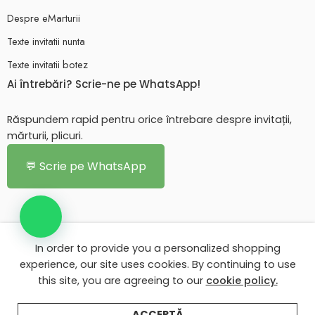
Despre eMarturii
Texte invitatii nunta
Texte invitatii botez
Ai întrebări? Scrie-ne pe WhatsApp!
Răspundem rapid pentru orice întrebare despre invitații,
mărturii, plicuri.
💬 Scrie pe WhatsApp
In order to provide you a personalized shopping
© 2026 - Toate drepturile rezervate. eMarturii.ro!
experience, our site uses cookies. By continuing to use
this site, you are agreeing to our
cookie policy.
Contul meu eMarturii
Despre eMarturii
Texte invitatii nunta
Texte invitatii botez
ACCEPTĂ