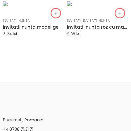
INVITATII NUNTA
INVITATII
,
INVITATII NUNTA
Invitatii nunta model geometric linii aurii 17 x 17.6 cm
Invitatii nunta roz cu masina de epoca 19.5 x 9.7 cm
3,34
lei
2,88
lei
Bucuresti, Romania
+4.0738.71.31.71