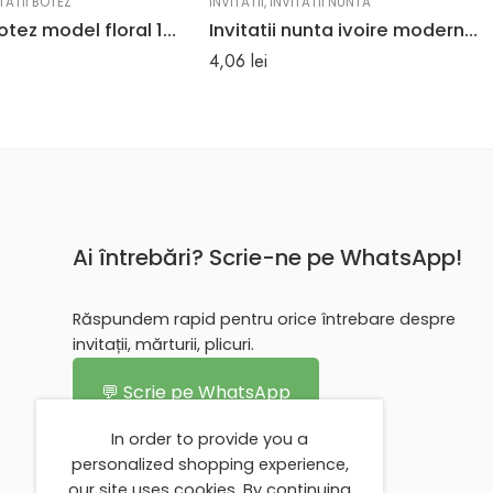
TATII BOTEZ
INVITATII
,
INVITATII NUNTA
Invitatii botez model floral 16.5 cm x 10.5 cm
Invitatii nunta ivoire moderna cu linii argintii 19 x 18.9 cm
4,06
lei
Ai întrebări? Scrie-ne pe WhatsApp!
Răspundem rapid pentru orice întrebare despre
invitații, mărturii, plicuri.
💬 Scrie pe WhatsApp
In order to provide you a
personalized shopping experience,
our site uses cookies. By continuing