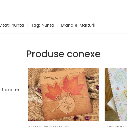
vitatii nunta
Tag:
Nunta
Brand:
e-Marturii
Produse conexe
Invitatii nunta model floral mov elegant 13.9 x 20.7 cm