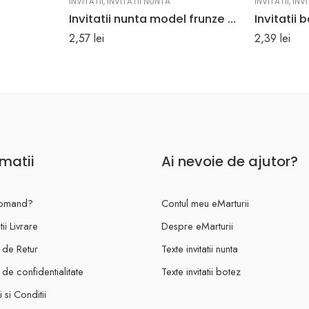
INVITATII
,
INVITATII NUNTA
INVITATII
,
INVI
Invitatii nunta model frunze de artar 16.5 x 16.5 cm
2,57
lei
2,39
lei
rmatii
Ai nevoie de ajutor?
omand?
Contul meu eMarturii
ii Livrare
Despre eMarturii
a de Retur
Texte invitatii nunta
a de confidentialitate
Texte invitatii botez
 si Conditii