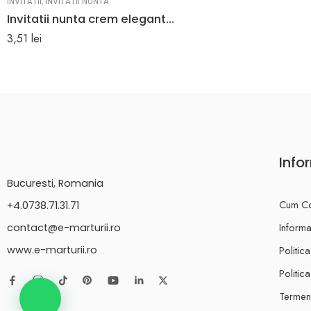
INVITATII
,
INVITATII NUNTA
Invitatii nunta crem elegante model in relief 26.7 x 10.2 cm
3,51
lei
Info
Bucuresti, Romania
Cum C
+4.0738.71.31.71
Informat
contact@e-marturii.ro
Politic
www.e-marturii.ro
Politic
Termeni