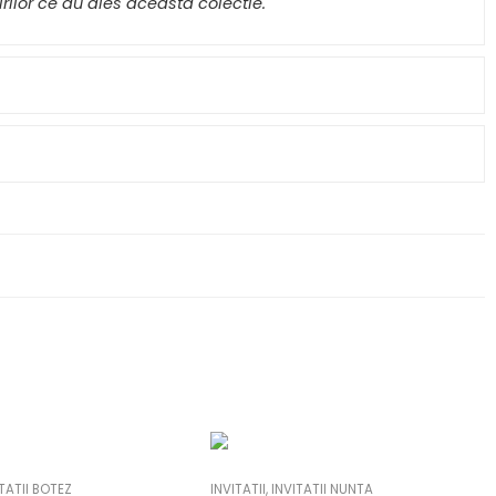
ilor ce au ales aceasta colectie.
TATII BOTEZ
INVITATII
,
INVITATII NUNTA