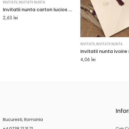
INVITATII
,
INVITATII NUNTA
Invitatii nunta carton lucios cu striatii rulate intr-o cutiuta 19.7 x 29.3 cm
2,63
lei
INVITATII
,
INVITATII NUNTA
4,06
lei
Info
Bucuresti, Romania
Cum C
+4.0738.71.31.71