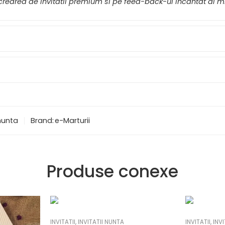
rearea de invitatii premium si pe feed-back-ul incantat al mir
 nunta
Brand:
e-Marturii
Produse conexe
INVITATII
,
INVITATII NUNTA
INVITATII
,
INVI