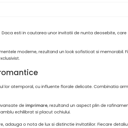
 Daca esti in cautarea unor invitatii de nunta deosebite, care
mentele moderne, rezultand un look sofisticat si memorabil. Fi
xclusivist.
 romantice
l lor atemporal, cu influente florale delicate. Combinatia ar
i avansate de
imprimare
, rezultand un aspect plin de rafinament
mblu echilibrat si placut ochiului.
, adauga o nota de lux si distinctie invitatiilor. Fiecare detaliu 