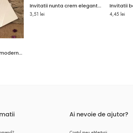
Invitatii nunta crem elegante model in relief 26.7 x 10.2 cm
3,51
lei
4,45
lei
Invitatii nunta ivoire moderna cu linii argintii 19 x 18.9 cm
rmatii
Ai nevoie de ajutor?
omand?
Contul meu eMarturii