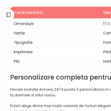
Caracteristici
Des
Dimensiuni
17 x
Hartie
Cart
Tipografie
Font
Imprimare
Prin
Plic
Har
Personalizare completa pentr
Fiecare invitatie Armony 2474 poate fi personalizata in t
la dorintele si stilul vostru.
Puteti alege dintre mai multe variante de fonturi elegant