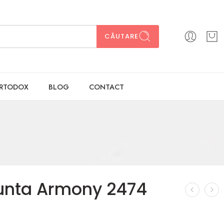
CĂUTARE
ORTODOX
BLOG
CONTACT
 nunta Armony 2474