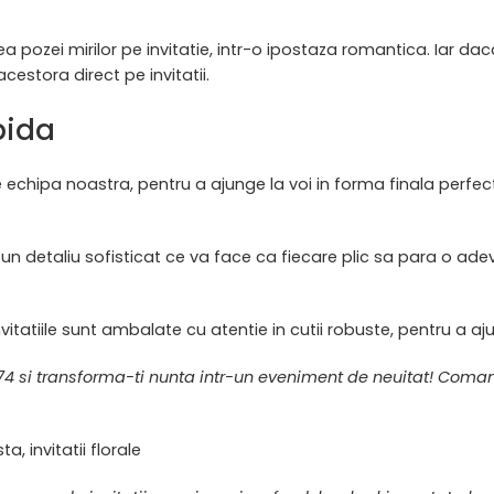
pozei mirilor pe invitatie, intr-o ipostaza romantica. Iar daca 
estora direct pe invitatii.
pida
 echipa noastra, pentru a ajunge la voi in forma finala perfec
, un detaliu sofisticat ce va face ca fiecare plic sa para o ade
nvitatiile sunt ambalate cu atentie in cutii robuste, pentru a aj
2474 si transforma-ti nunta intr-un eveniment de neuitat! Co
ta, invitatii florale