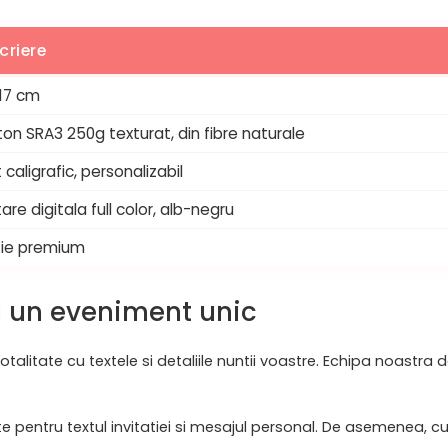
criere
 17 cm
on SRA3 250g texturat, din fibre naturale
 caligrafic, personalizabil
tare digitala full color, alb-negru
tie premium
u un eveniment unic
otalitate cu textele si detaliile nuntii voastre. Echipa noastra
e pentru textul invitatiei si mesajul personal. De asemenea, cu