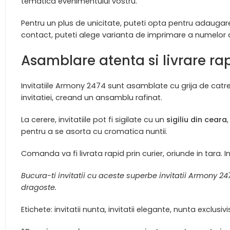
tematica evenimentului vostru.
Pentru un plus de unicitate, puteti opta pentru adaugarea 
contact, puteti alege varianta de imprimare a numelor ac
Asamblare atenta si livrare ra
Invitatiile Armony 2474 sunt asamblate cu grija de catre
invitatiei, creand un ansamblu rafinat.
La cerere, invitatiile pot fi sigilate cu un
sigiliu din ceara
pentru a se asorta cu cromatica nuntii.
Comanda va fi livrata rapid prin curier, oriunde in tara. I
Bucura-ti invitatii cu aceste superbe invitatii Armony 
dragoste.
Etichete: invitatii nunta, invitatii elegante, nunta exclusivis