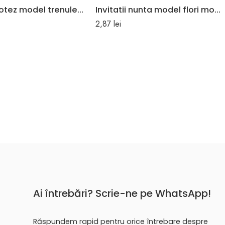
Invitatii botez model trenulet model alb rosu 12 cm x 16 cm
Invitatii nunta model flori mov 16.7 x 16.7 cm
2,87
lei
Ai întrebări? Scrie-ne pe WhatsApp!
Răspundem rapid pentru orice întrebare despre