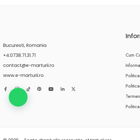
Info
Bucuresti, Romania
Cum C
+4.0738.71.31.71
Informat
contact@e-marturii.ro
Politic
www.e-marturii.ro
Politic
Termeni
Politic