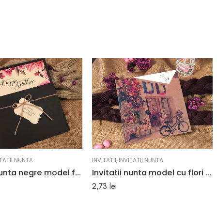
ITATII NUNTA
INVITATII
,
INVITATII NUNTA
Invitatii nunta negre model floral roz 16.4 x 18.5 cm
Invitatii nunta model cu flori baloane cladiri si bicicleta 16.6 x 16.6 cm
2,73
lei