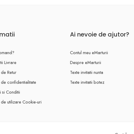
rmatii
Ai nevoie de ajutor?
omand?
Contul meu eMarturii
ii Livrare
Despre eMarturii
a de Retur
Texte invitatii nunta
a de confidentialitate
Texte invitatii botez
 si Conditii
a de utilizare Cookie-uri