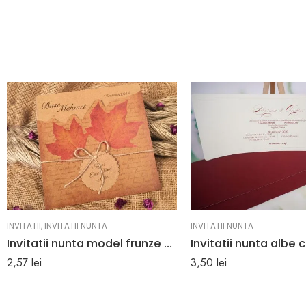
INVITATII
,
INVITATII NUNTA
INVITATII NUNTA
Invitatii nunta model frunze de artar 16.5 x 16.5 cm
2,57
lei
3,50
lei