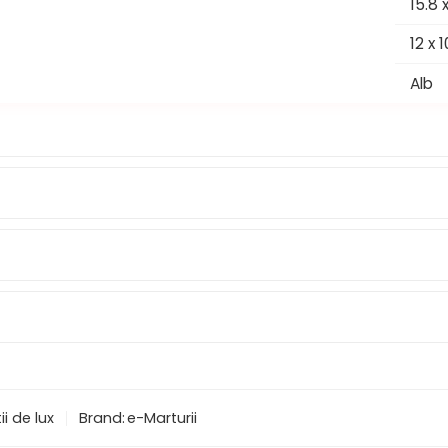
15.8 
12 x 
Alb
ii de lux
Brand:
e-Marturii