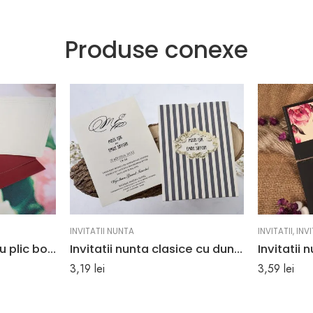
Produse conexe
INVITATII NUNTA
INVITATII
,
INV
Invitatii nunta albe cu plic bordo 10.5 x 26.5 cm
Invitatii nunta clasice cu dungi aurii 14 x 20.3 cm
3,19
lei
3,59
lei