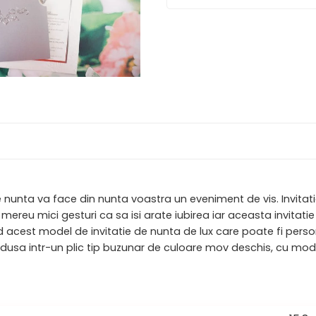
 de nunta va face din nunta voastra un eveniment de vis. Invit
i fac mereu mici gesturi ca sa isi arate iubirea iar aceasta invit
gand acest model de invitatie de nunta de lux care poate fi pers
odusa intr-un plic tip buzunar de culoare mov deschis, cu model 