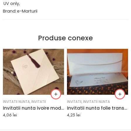
UV only,
Brand:
e-Marturii
Produse conexe
INVITATII NUNTA
,
INVITATII
INVITATII
,
INVITATII NUNTA
Invitatii nunta ivoire moderna cu linii argintii 19 x 18.9 cm
Invitatii nunta folie transparenta si model in relief 9 x 26.5 cm
4,06
lei
4,25
lei