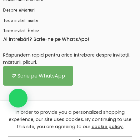
Despre eMarturii
Texte invitatii nunta
Texte invitatii botez
Ai întrebări? Scrie-ne pe WhatsApp!
Răspundem rapid pentru orice întrebare despre invitații,
mărturii, plicuri.
💬 Scrie pe WhatsApp
In order to provide you a personalized shopping
© 2026 - Toate drepturile rezervate. eMarturii.ro!
experience, our site uses cookies. By continuing to use
this site, you are agreeing to our
cookie policy.
Contul meu eMarturii
Despre eMarturii
Texte invitatii nunta