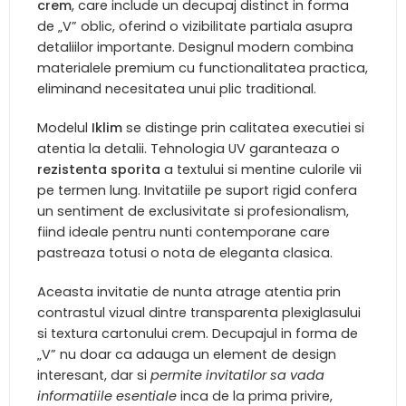
crem
, care include un decupaj distinct in forma
de „V” oblic, oferind o vizibilitate partiala asupra
detaliilor importante. Designul modern combina
materialele premium cu functionalitatea practica,
eliminand necesitatea unui plic traditional.
Modelul
Iklim
se distinge prin calitatea executiei si
atentia la detalii. Tehnologia UV garanteaza o
rezistenta sporita
a textului si mentine culorile vii
pe termen lung. Invitatiile pe suport rigid confera
un sentiment de exclusivitate si profesionalism,
fiind ideale pentru nunti contemporane care
pastreaza totusi o nota de eleganta clasica.
Aceasta invitatie de nunta atrage atentia prin
contrastul vizual dintre transparenta plexiglasului
si textura cartonului crem. Decupajul in forma de
„V” nu doar ca adauga un element de design
interesant, dar si
permite invitatilor sa vada
informatiile esentiale
inca de la prima privire,