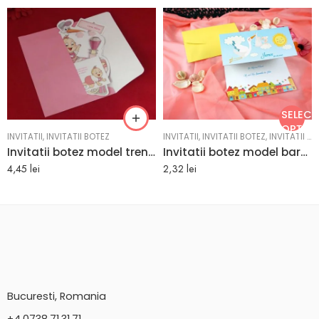
SELEC
OPȚIUN
INVITATII
,
INVITATII BOTEZ
INVITATII
,
INVITATII BOTEZ
,
INVITATII BOTEZ BAIAT
Invitatii botez model trenulet model alb rosu 12 cm x 16 cm
Invitatii botez model barza cu bebe in cioc bleu 11.3 x 17 cm
4,45
lei
2,32
lei
Bucuresti, Romania