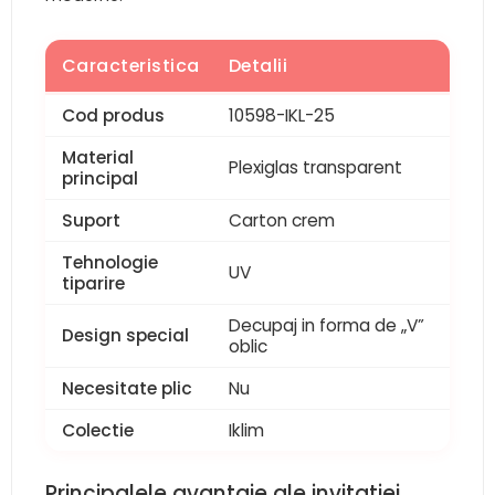
Caracteristica
Detalii
Cod produs
10598-IKL-25
Material
Plexiglas transparent
principal
Suport
Carton crem
Tehnologie
UV
tiparire
Decupaj in forma de „V”
Design special
oblic
Necesitate plic
Nu
Colectie
Iklim
Principalele avantaje ale invitatiei