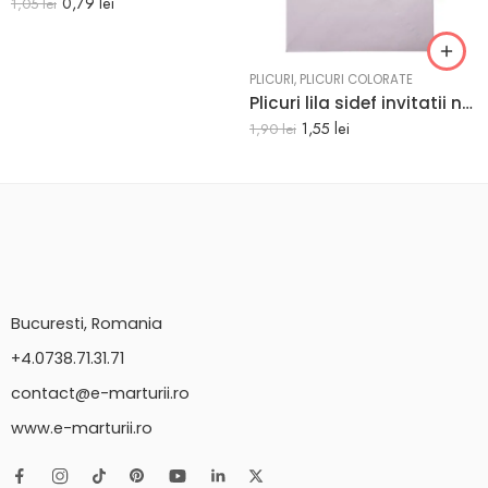
0,79
lei
1,05
lei
PLICURI
,
PLICURI COLORATE
Plicuri lila sidef invitatii nunta C5 162 x 229 mm set 20 buc
1,55
lei
1,90
lei
Bucuresti, Romania
+4.0738.71.31.71
contact@e-marturii.ro
www.e-marturii.ro