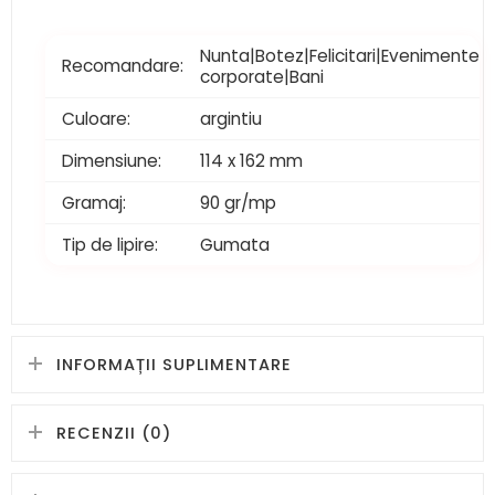
Nunta|Botez|Felicitari|Evenimente
Recomandare:
corporate|Bani
Culoare:
argintiu
Dimensiune:
114 x 162 mm
Gramaj:
90 gr/mp
Tip de lipire:
Gumata
INFORMAȚII SUPLIMENTARE
RECENZII (0)