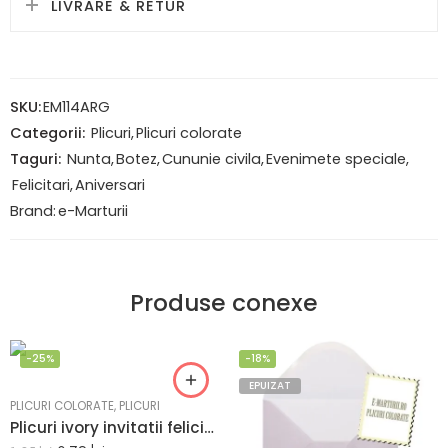
LIVRARE & RETUR
SKU:
EM114ARG
Categorii:
Plicuri
,
Plicuri colorate
Taguri:
Nunta
,
Botez
,
Cununie civila
,
Evenimete speciale
,
Felicitari
,
Aniversari
Brand:
e-Marturii
Produse conexe
-25%
-18%
EPUIZAT
PLICURI COLORATE
,
PLICURI
Plicuri ivory invitatii felicitare 82 x 113 mm set 20 buc