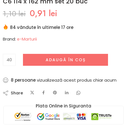
C6 114 x 162 mm set 20 buc
0,91
lei
1,10
lei
84 vândute în ultimele 17 ore
Brand:
e-Marturii
ADAUGĂ ÎN COȘ
9
persoane
vizualizează acest produs chiar acum
Share
Plata Online in Siguranta​