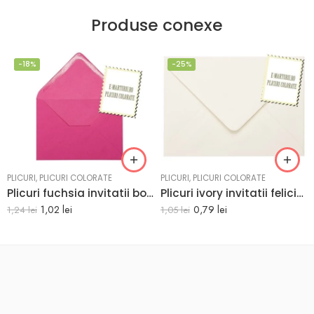
Produse conexe
-18%
-25%
PLICURI
,
PLICURI COLORATE
PLICURI
,
PLICURI COLORATE
Plicuri fuchsia invitatii botez 125 x 175 mm set 20 buc
Plicuri ivory invitatii felicitare 82 x 113 mm set 20 buc
1,02
lei
0,79
lei
1,24
lei
1,05
lei