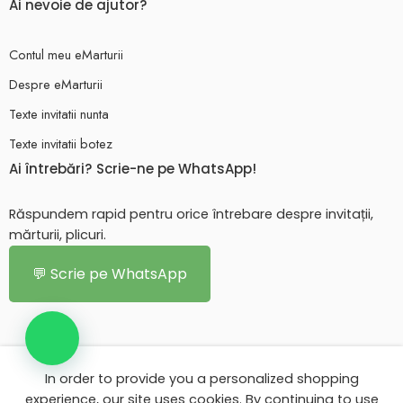
Ai nevoie de ajutor?
Contul meu eMarturii
Despre eMarturii
Texte invitatii nunta
Texte invitatii botez
Ai întrebări? Scrie-ne pe WhatsApp!
Răspundem rapid pentru orice întrebare despre invitații,
mărturii, plicuri.
💬 Scrie pe WhatsApp
In order to provide you a personalized shopping
© 2026 - Toate drepturile rezervate. eMarturii.ro!
experience, our site uses cookies. By continuing to use