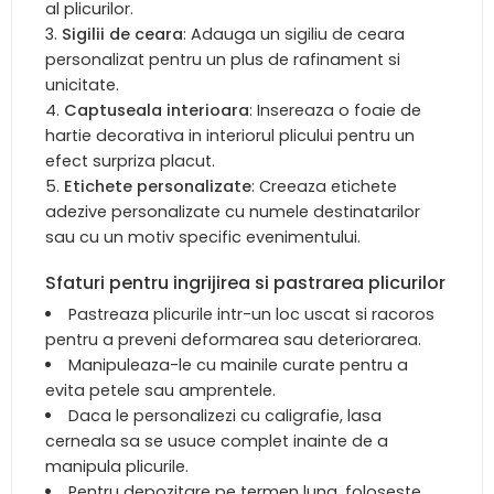
al plicurilor.
Sigilii de ceara
: Adauga un sigiliu de ceara
personalizat pentru un plus de rafinament si
unicitate.
Captuseala interioara
: Insereaza o foaie de
hartie decorativa in interiorul plicului pentru un
efect surpriza placut.
Etichete personalizate
: Creeaza etichete
adezive personalizate cu numele destinatarilor
sau cu un motiv specific evenimentului.
Sfaturi pentru ingrijirea si pastrarea plicurilor
Pastreaza plicurile intr-un loc uscat si racoros
pentru a preveni deformarea sau deteriorarea.
Manipuleaza-le cu mainile curate pentru a
evita petele sau amprentele.
Daca le personalizezi cu caligrafie, lasa
cerneala sa se usuce complet inainte de a
manipula plicurile.
Pentru depozitare pe termen lung, foloseste