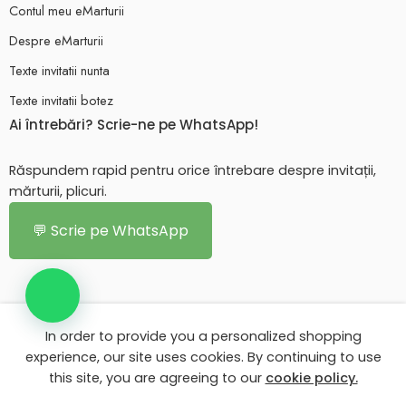
Contul meu eMarturii
Despre eMarturii
Texte invitatii nunta
Texte invitatii botez
Ai întrebări? Scrie-ne pe WhatsApp!
Răspundem rapid pentru orice întrebare despre invitații,
mărturii, plicuri.
💬 Scrie pe WhatsApp
In order to provide you a personalized shopping
© 2026 - Toate drepturile rezervate. eMarturii.ro!
experience, our site uses cookies. By continuing to use
this site, you are agreeing to our
cookie policy.
Contul meu eMarturii
Despre eMarturii
Texte invitatii nunta