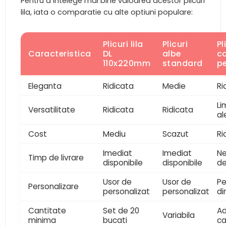
Pentru a intelege mai bine valoarea acestor plicuri
lila, iata o comparatie cu alte optiuni populare:
Plicuri lila
Plicuri
Pl
Caracteristica
DL
albe
c
110x220mm
standard
pe
Eleganta
Ridicata
Medie
Ri
Li
Versatilitate
Ridicata
Ridicata
al
Cost
Mediu
Scazut
Ri
Imediat
Imediat
Ne
Timp de livrare
disponibile
disponibile
de
Usor de
Usor de
Pe
Personalizare
personalizat
personalizat
di
Cantitate
Set de 20
A
Variabila
minima
bucati
ca