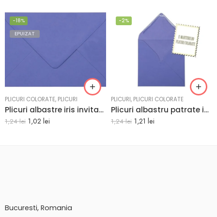
-18%
-2%
EPUIZAT
PLICURI COLORATE
,
PLICURI
PLICURI
,
PLICURI COLORATE
Plicuri albastre iris invitatii botez 125 x 175 mm set 20 buc
Plicuri albastru patrate invitatii nunta 155 x 155 mm set 20 buc
1,02
lei
1,21
lei
1,24
lei
1,24
lei
Bucuresti, Romania