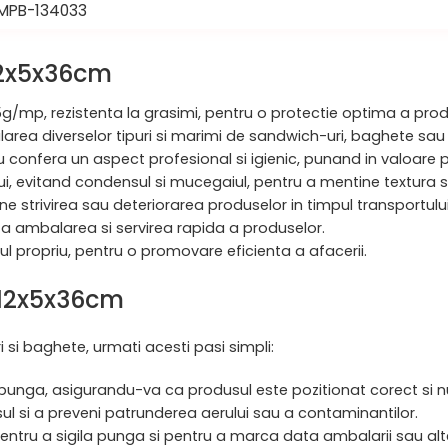
MPB-134033
12x5x36cm
5g/mp, rezistenta la grasimi, pentru o protectie optima a pro
rea diverselor tipuri si marimi de sandwich-uri, baghete sau 
u confera un aspect profesional si igienic, punand in valoare 
ului, evitand condensul si mucegaiul, pentru a mentine textura 
e strivirea sau deteriorarea produselor in timpul transportului
eaza ambalarea si servirea rapida a produselor.
l propriu, pentru o promovare eficienta a afacerii.
 12x5x36cm
si baghete, urmati acesti pasi simpli:
n punga, asigurandu-va ca produsul este pozitionat corect si 
sul si a preveni patrunderea aerului sau a contaminantilor.
pentru a sigila punga si pentru a marca data ambalarii sau alte