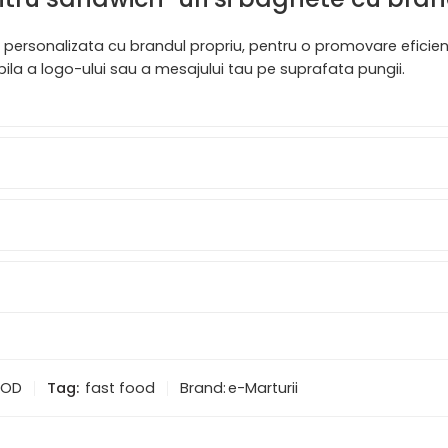
ersonalizata cu brandul propriu, pentru o promovare eficienta
bila a logo-ului sau a mesajului tau pe suprafata pungii.
OOD
Tag:
fast food
Brand:
e-Marturii