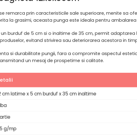
remarca prin caracteristicile sale superioare, menite sa ofere 
orita la grasimi, aceasta punga este ideala pentru ambalarea s
, un burduf de 5 cm si o inaltime de 35 cm, permit adaptarea l
roduselor, evitand strivirea sau deteriorarea acestora in timp
tenta si durabilitate pungii, fara a compromite aspectul estetic
ransmitand un mesaj de prospetime si calitate.
etalii
2 cm latime x 5 cm burduf x 35 cm inaltime
lba
artie
5 g/mp