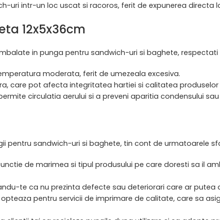
uri intr-un loc uscat si racoros, ferit de expunerea directa l
heta 12x5x36cm
mbalate in punga pentru sandwich-uri si baghete, respectati 
o temperatura moderata, ferit de umezeala excesiva.
ra, care pot afecta integritatea hartiei si calitatea produselo
 permite circulatia aerului si a preveni aparitia condensului sau
ngii pentru sandwich-uri si baghete, tin cont de urmatoarele sf
nctie de marimea si tipul produsului pe care doresti sa il amb
igurandu-te ca nu prezinta defecte sau deteriorari care ar put
 opteaza pentru servicii de imprimare de calitate, care sa asig