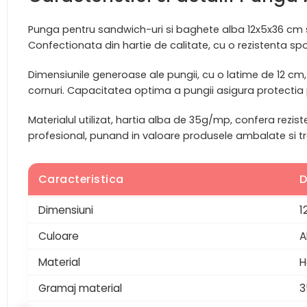
Punga pentru sandwich-uri si baghete alba 12x5x36 cm se 
Confectionata din hartie de calitate, cu o rezistenta sp
Dimensiunile generoase ale pungii, cu o latime de 12 cm
cornuri. Capacitatea optima a pungii asigura protectia p
Materialul utilizat, hartia alba de 35g/mp, confera rezis
profesional, punand in valoare produsele ambalate si t
Caracteristica
D
Dimensiuni
1
Culoare
A
Material
H
Gramaj material
3