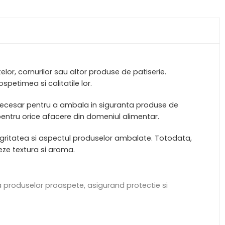
or, cornurilor sau altor produse de patiserie.
etimea si calitatile lor.
 necesar pentru a ambala in siguranta produse de
 pentru orice afacere din domeniul alimentar.
tegritatea si aspectul produselor ambalate. Totodata,
eze textura si aroma.
a produselor proaspete, asigurand protectie si