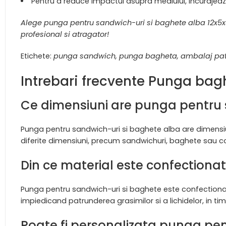
Pentru a reduce impactul asupra mediului, incurajeaza 
Alege punga pentru sandwich-uri si baghete alba 12x5x3
profesional si atragator!
Etichete:
punga sandwich, punga bagheta, ambalaj patise
Intrebari frecvente Punga ba
Ce dimensiuni are punga pentru 
Punga pentru sandwich-uri si baghete alba are dimensiu
diferite dimensiuni, precum sandwichuri, baghete sau co
Din ce material este confection
Punga pentru sandwich-uri si baghete este confectionat
impiedicand patrunderea grasimilor si a lichidelor, in t
Poate fi personalizata punga pen