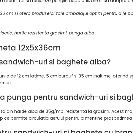
clientii tai sa recicleze pungile dupa utilizare si sa adopte p
6 cm si ofera produselor tale ambalajul optim pentru a le pa
rie, hartie rezistenta grasimi, punga alba
gheta 12x5x36cm
sandwich-uri si baghete alba?
nile de 12 cm latime, 5 cm burduf si 35 cm inaltime, oferind 
rnuri.
ata punga pentru sandwich-uri si ba
a din hartie alba de 35g/mp, rezistenta la grasimi. Acest ma
imp ce permite circulatia aerului pentru a mentine prospetimea 
tru sandwich-uri si baghete cu bran