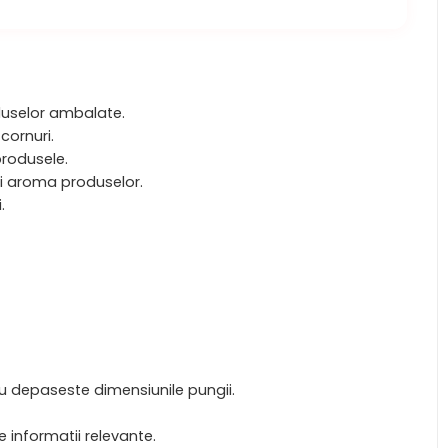
duselor ambalate.
cornuri.
produsele.
si aroma produselor.
.
nu depaseste dimensiunile pungii.
 informatii relevante.