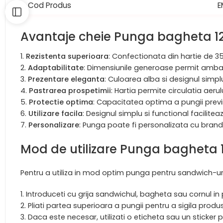
Cod Produs
E
Avantaje cheie Punga bagheta 
Rezistenta superioara
: Confectionata din hartie de 3
Adaptabilitate
: Dimensiunile generoase permit ambala
Prezentare eleganta
: Culoarea alba si designul simpl
Pastrarea prospetimii
: Hartia permite circulatia aer
Protectie optima
: Capacitatea optima a pungii previn
Utilizare facila
: Designul simplu si functional facilit
Personalizare
: Punga poate fi personalizata cu brandu
Mod de utilizare Punga bagheta
Pentru a utiliza in mod optim punga pentru sandwich-uri 
Introduceti cu grija sandwichul, bagheta sau cornul i
Pliati partea superioara a pungii pentru a sigila produ
Daca este necesar, utilizati o eticheta sau un sticker 