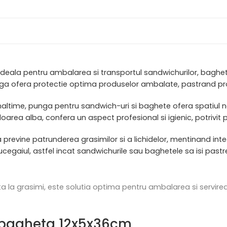
deala pentru ambalarea si transportul sandwichurilor, baghetel
 ofera protectie optima produselor ambalate, pastrand prosp
inaltime, punga pentru sandwich-uri si baghete ofera spatiul
uloarea alba, confera un aspect profesional si igienic, potrivit
a previne patrunderea grasimilor si a lichidelor, mentinand in
ucegaiul, astfel incat sandwichurile sau baghetele sa isi pastr
a la grasimi, este solutia optima pentru ambalarea si servire
ga bagheta 12x5x36cm