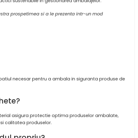
ractici sustenabile in gestionarea ambalajelor.
stra prospetimea si a le prezenta intr-un mod
spatiul necesar pentru a ambala in siguranta produse de
ghete?
terial asigura protectie optima produselor ambalate,
si calitatea produselor.
dul propriu?