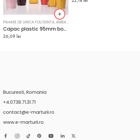
22,14
lei
PAHARE DE UNICA FOLOSINTA
,
AMBALAJE
Capac plastic 95mm bombat cu gaura 100 buc
26,09
lei
Bucuresti, Romania
+4.0738.71.31.71
contact@e-marturii.ro
www.e-marturii.ro