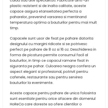
calda sau alte specialitati. Fabricate dintr-un
plastic rezistent si de inalta calitate, aceste
capace asigura etanseitatea perfecta a
paharelor, prevenind varsarea si mentinand
temperatura optima a bauturilor pentru mai mult
timp.
Capacele sunt usor de fixat pe pahare datorita
designului cu margini ridicate si se potrivesc
perfect pe pahare de 8 oz si 16 oz. Deschiderea in
forma de picatura permite consumul facil al
bauturilor, in timp ce capacul ramane fixat in
siguranta pe pahar. Culoarea neagra confera un
aspect elegant si profesional, potrivit pentru
cafenele, restaurante sau pentru servirea
bauturilor la evenimente.
Aceste capace pentru pahare de unica folosinta
sunt
esentiale
pentru orice afacere din domeniul
HoReCa care doreste sa ofere clientilor o