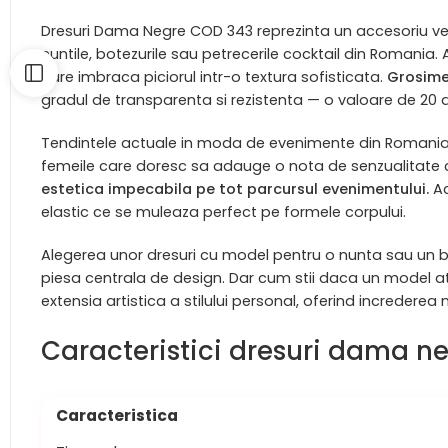
Dresuri Dama Negre COD 343 reprezinta un accesoriu ve
nuntile, botezurile sau petrecerile cocktail din Romania.
care imbraca piciorul intr-o textura sofisticata.
Grosime
gradul de transparenta si rezistenta — o valoare de 20 
Tendintele actuale in moda de evenimente din Romania pu
femeile care doresc sa adauge o nota de senzualitate cl
estetica impecabila pe tot parcursul evenimentului.
Ac
elastic ce se muleaza perfect pe formele corpului.
Alegerea unor dresuri cu model pentru o nunta sau un bot
piesa centrala de design. Dar cum stii daca un model ata
extensia artistica a stilului personal, oferind incredere
Caracteristici dresuri dama ne
Caracteristica