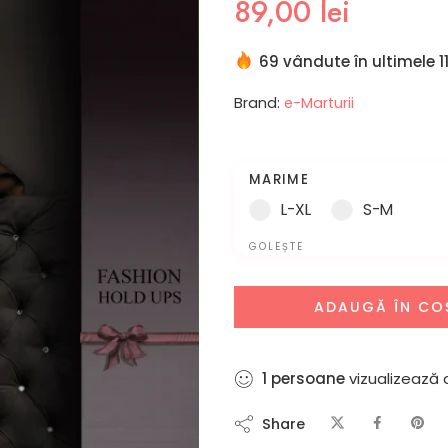
89,00
lei
69 vândute în ultimele 11
Brand:
e-Marturii
MARIME
L-XL
S-M
GOLEȘTE
ADAUGĂ ÎN CO
4
persoane
vizualizează
Share