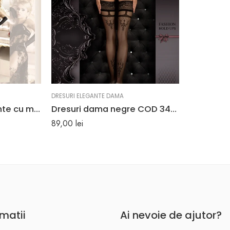
DRESURI ELEGANTE DAMA
Dresuri dama elegante cu model floral EM135
Dresuri dama negre COD 344 cu model dantelat floral
89,00
lei
rmatii
Ai nevoie de ajutor?