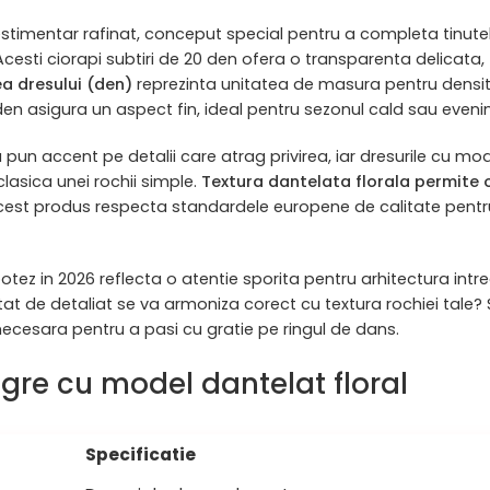
stimentar rafinat, conceput special pentru a completa tinut
 Acesti ciorapi subtiri de 20 den ofera o transparenta delicata,
a dresului (den)
reprezinta unitatea de masura pentru densitate
den asigura un aspect fin, ideal pentru sezonul cald sau even
n accent pe detalii care atrag privirea, iar dresurile cu mode
asica unei rochii simple.
Textura dantelata florala permite o
est produs respecta standardele europene de calitate pentru a
ez in 2026 reflecta o atentie sporita pentru arhitectura intre
t de detaliat se va armoniza corect cu textura rochiei tale? Se
a necesara pentru a pasi cu gratie pe ringul de dans.
gre cu model dantelat floral
Specificatie