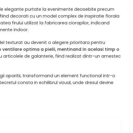
ele elegante purtate la evenimente deosebite precum
 fiind decorati cu un model complex de inspiratie florala
a firului utilizat la fabricarea ciorapilor, indicand
imente indoor.
l texturat au devenit o alegere prioritara pentru
 ventilare optima a pielii, mentinand in acelasi timp o
rticolele de galanterie, fiind realizat dintr-un amestec
gii aparitii, transformand un element functional intr-o
cretul consta in echilibrul vizual, unde dresul devine