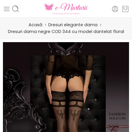
Acasă
Dresuri elegante dama
Dresuri dama negre COD 344 cu model dantelat floral