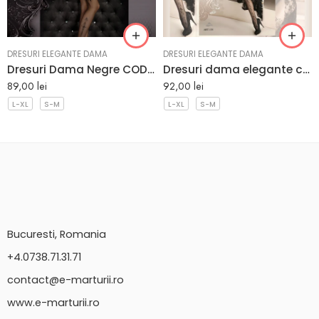
DRESURI ELEGANTE DAMA
DRESURI ELEGANTE DAMA
Dresuri Dama Negre COD 343 20 Den
Dresuri dama elegante cu model floral EM135
89,00
lei
92,00
lei
L-XL
S-M
L-XL
S-M
Bucuresti, Romania
+4.0738.71.31.71
contact@e-marturii.ro
www.e-marturii.ro