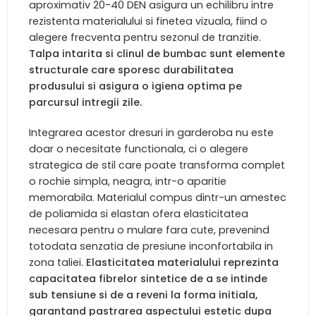
aproximativ 20-40 DEN asigura un echilibru intre
rezistenta materialului si finetea vizuala, fiind o
alegere frecventa pentru sezonul de tranzitie.
Talpa intarita si clinul de bumbac sunt elemente
structurale care sporesc durabilitatea
produsului si asigura o igiena optima pe
parcursul intregii zile.
Integrarea acestor dresuri in garderoba nu este
doar o necesitate functionala, ci o alegere
strategica de stil care poate transforma complet
o rochie simpla, neagra, intr-o aparitie
memorabila. Materialul compus dintr-un amestec
de poliamida si elastan ofera elasticitatea
necesara pentru o mulare fara cute, prevenind
totodata senzatia de presiune inconfortabila in
zona taliei.
Elasticitatea materialului reprezinta
capacitatea fibrelor sintetice de a se intinde
sub tensiune si de a reveni la forma initiala,
garantand pastrarea aspectului estetic dupa