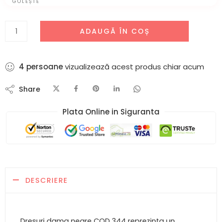
GOLEȘTE
ADAUGĂ ÎN COȘ
9
persoane
vizualizează acest produs chiar acum
Share
Plata Online in Siguranta​
DESCRIERE
Dresuri dama negre COD 344 reprezinta un