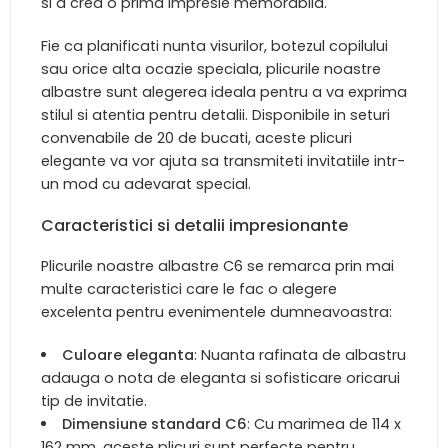
si a crea o prima impresie memorabila.
Fie ca planificati nunta visurilor, botezul copilului
sau orice alta ocazie speciala, plicurile noastre
albastre sunt alegerea ideala pentru a va exprima
stilul si atentia pentru detalii. Disponibile in seturi
convenabile de 20 de bucati, aceste plicuri
elegante va vor ajuta sa transmiteti invitatiile intr-
un mod cu adevarat special.
Caracteristici si detalii impresionante
Plicurile noastre albastre C6 se remarca prin mai
multe caracteristici care le fac o alegere
excelenta pentru evenimentele dumneavoastra:
Culoare eleganta
: Nuanta rafinata de albastru
adauga o nota de eleganta si sofisticare oricarui
tip de invitatie.
Dimensiune standard C6
: Cu marimea de 114 x
162 mm, aceste plicuri sunt perfecte pentru