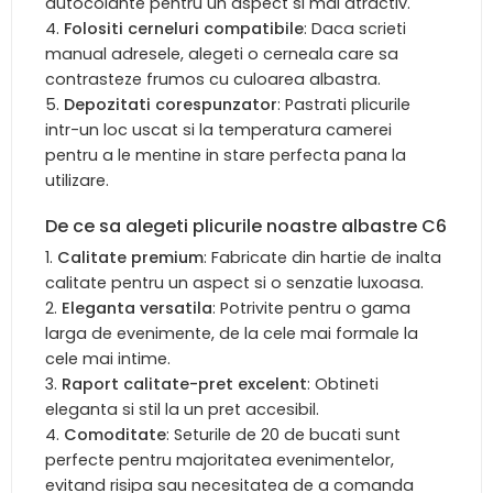
autocolante pentru un aspect si mai atractiv.
Folositi cerneluri compatibile
: Daca scrieti
manual adresele, alegeti o cerneala care sa
contrasteze frumos cu culoarea albastra.
Depozitati corespunzator
: Pastrati plicurile
intr-un loc uscat si la temperatura camerei
pentru a le mentine in stare perfecta pana la
utilizare.
De ce sa alegeti plicurile noastre albastre C6
Calitate premium
: Fabricate din hartie de inalta
calitate pentru un aspect si o senzatie luxoasa.
Eleganta versatila
: Potrivite pentru o gama
larga de evenimente, de la cele mai formale la
cele mai intime.
Raport calitate-pret excelent
: Obtineti
eleganta si stil la un pret accesibil.
Comoditate
: Seturile de 20 de bucati sunt
perfecte pentru majoritatea evenimentelor,
evitand risipa sau necesitatea de a comanda