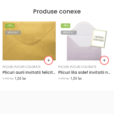
Produse conexe
-18%
-18%
EPUIZAT
EPUIZAT
PLICURI
,
PLICURI COLORATE
PLICURI
,
PLICURI COLORATE
Plicuri aurii invitatii felicitare C5 162 x 229 mm set 20 buc
Plicuri lila sidef invitatii nunta C5 162 x 229 mm set 20 buc
1,55
lei
1,55
lei
1,90
lei
1,90
lei