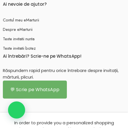
Ai nevoie de ajutor?
Contul meu eMarturii
Despre eMarturii
Texte invitatii nunta
Texte invitatii botez
Ai întrebări? Scrie-ne pe WhatsApp!
Răspundem rapid pentru orice întrebare despre invitații,
mărturii, plicuri.
💬 Scrie pe WhatsApp
In order to provide you a personalized shopping
© 2026 - Toate drepturile rezervate. eMarturii.ro!